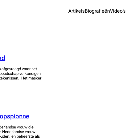
Artikels
Biografieën
Video’s
ed
s afgevraagd waar het
boodschap verkondigen
tekenissen. Het masker
topspionne
ederlandse vrouw die
ge Nederlandse vrouw
ouden, en beheerste als