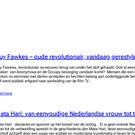
uy Fawkes – oude revolutionair, vandaag gerestyl
y Fawkes, revolutionair na eeuwen terug van onder het stof gehaald. Ooit al een
sker van Anonymous en de Occupy beweging vandaan komt? Mensen die een 
rken nu eenmaal met sterke symbolen en hechten belang aan onderliggende be
lf werd publiek erfgoed naar aanleiding van de film “V…
ad more
ata Hari: van eenvoudige Nederlandse vrouw tot 
ta Hari : danseres en spionne op het toneel van de oorlog. Er is geen enkele N
er tot de verbeelding spreekt in de geschiedenis dan Mata Hari, deze eenvoudi
ertrof zichzelf door een waas van erotiek en mysticisme kunstmatig in leven te h