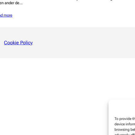
en ander de…
ad more
Cookie Policy
To provide t
device infor
browsing beh