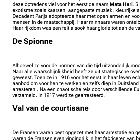
deze optredens viel voor het eerst de naam
Mata Hari
. S
exotisme zoals kaarsen, aangepaste muziek, kleurrijke sl
Decadent Parijs adopteerde haar met open armen en voor 
mensen in de maatschappij. Haar minnaars waren ontelbaar
Haar rijkdom was een feit alsook haar glorie tot aan de v
De Spionne
Alhoewel ze voor de normen van die tijd uitzonderlijk moo
Naar alle waarschijnlijkheid heeft ze uit strategische ov
geweest. Toen ze in 1916 voor het eerst in haar leven ec
aanbod om voor hen te werken en zelfs diep in Duitsland
arresteren.. Na een chaotische reis door verschillende E
verzameld. In 1917 werd ze gearresteerd.
Val van de courtisane
De Fransen waren best opgezet met haar arrestatie en geb
waren de Fransen even vindingrijk in het fabriceren van 