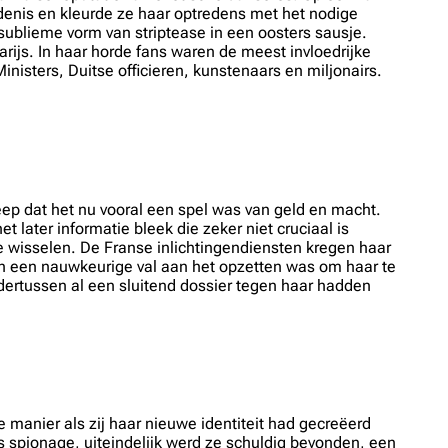
edenis en kleurde ze haar optredens met het nodige
sublieme vorm van striptease in een oosters sausje.
ijs. In haar horde fans waren de meest invloedrijke
nisters, Duitse officieren, kunstenaars en miljonairs.
reep dat het nu vooral een spel was van geld en macht.
 later informatie bleek die zeker niet cruciaal is
te wisselen. De Franse inlichtingendiensten kregen haar
den een nauwkeurige val aan het opzetten was om haar te
ndertussen al een sluitend dossier tegen haar hadden
 manier als zij haar nieuwe identiteit had gecreëerd
s spionage, uiteindelijk werd ze schuldig bevonden, een