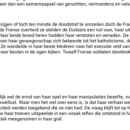
 meer dan een samenraapsel van geruchten, vermoedens en vals
 krijgen of toch ten minste de doodstraf te omzeilen doch de 
 Franse overheid ze stelden de Duitsers een ruil voor, haar uitl
 Haar beide brood heren hadden haar verstoten en verraden. D
 van haar gevangenschap zich bekeerde tot het katholicisme, 
 Ze wandelde in haar beste klederen naar het executie veld v
ar beulen in de ogen kijken. Twaalf Franse soldaten doorbroke
lijk wel de ernst van haar spel en haar manipulaties besefte, 
swellust. Waar men het wel over eens is, is dat haar verhaal we
teit werden toegekend die ze niet had. De vraag blijft tot op h
 haar troeven uitspeelde in een wraak reflex die ontstond in h
stiek meegenomen in haar graf.