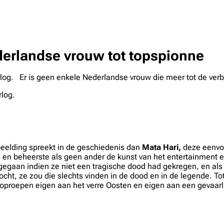
derlandse vrouw tot topspionne
rlog. Er is geen enkele Nederlandse vrouw die meer tot de ve
rlog.
beelding spreekt in de geschiedenis dan
Mata Hari,
deze eenvou
 en beheerste als geen ander de kunst van het entertainment en 
ngegaan indien ze niet een tragische dood had gekregen, en als
zocht, ze zou die slechts vinden in de dood en in de legende. T
oproepen eigen aan het verre Oosten en eigen aan een gevaarlij