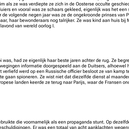
lim als ze was verdiepte ze zich in de Oosterse occulte geschi
uiers en vooral was ze schaars gekleed, eigenlijk was het een 
de volgende negen jaar was ze de ongekroonde prinses van Par
, haar bewonderaars nog talrijker. Ze was kind aan huis bij Mi
alavond van wereld oorlog I.
i was, had ze eigenlijk haar beste jaren achter de rug. Ze beg
erwegingen informatie doorgespeeld aan de Duitsers, alhoewel het
ht verliefd werd op een Russische officier besloot ze van kamp 
 te gaan spioneren. Ze wist niet dat diezelfde dienst al maan
uropese landen keerde ze terug naar Parijs, waar de Fransen o
ruikte die voornamelijk als een propaganda stunt. Op dezelfde
beschuldigingen. Er was een totaal van acht aanklachten wegen