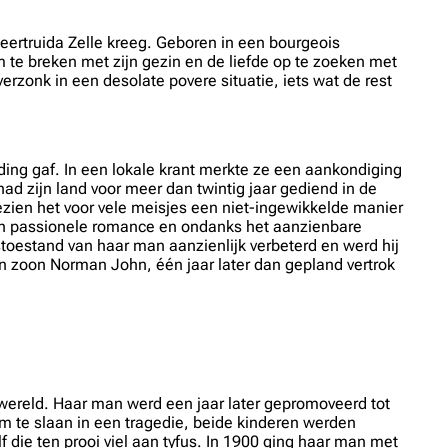
rtruida Zelle kreeg. Geboren in een bourgeois
m te breken met zijn gezin en de liefde op te zoeken met
zonk in een desolate povere situatie, iets wat de rest
ing gaf. In een lokale krant merkte ze een aankondiging
ad zijn land voor meer dan twintig jaar gediend in de
ezien het voor vele meisjes een niet-ingewikkelde manier
een passionele romance en ondanks het aanzienbare
stoestand van haar man aanzienlijk verbeterd en werd hij
un zoon Norman John, één jaar later dan gepland vertrok
 wereld. Haar man werd een jaar later gepromoveerd tot
m te slaan in een tragedie, beide kinderen werden
f die ten prooi viel aan tyfus. In 1900 ging haar man met