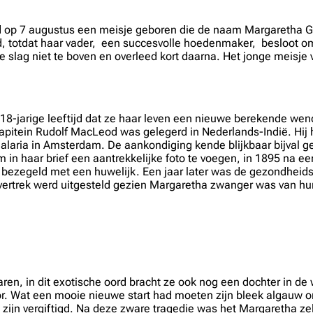
 op 7 augustus een meisje geboren die de naam Margaretha Gee
ind, totdat haar vader, een succesvolle hoedenmaker, besloot o
ag niet te boven en overleed kort daarna. Het jonge meisje ver
8-jarige leeftijd dat ze haar leven een nieuwe berekende wend
pitein Rudolf MacLeod was gelegerd in Nederlands-Indië. Hij h
alaria in Amsterdam. De aankondiging kende blijkbaar bijval g
in haar brief een aantrekkelijke foto te voegen, in 1895 na 
tie bezegeld met een huwelijk. Een jaar later was de gezondheid
n vertrek werd uitgesteld gezien Margaretha zwanger was van h
ren, in dit exotische oord bracht ze ook nog een dochter in de
r. Wat een mooie nieuwe start had moeten zijn bleek algauw o
e zijn vergiftigd. Na deze zware tragedie was het Margaretha zel