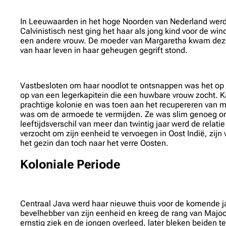
In Leeuwaarden in het hoge Noorden van Nederland werd
Calvinistisch nest ging het haar als jong kind voor de w
een andere vrouw. De moeder van Margaretha kwam deze sl
van haar leven in haar geheugen gegrift stond.
Vastbesloten om haar noodlot te ontsnappen was het op 1
op van een legerkapitein die een huwbare vrouw zocht. Ka
prachtige kolonie en was toen aan het recupereren van m
was om de armoede te vermijden. Ze was slim genoeg om 
leeftijdsverschil van meer dan twintig jaar werd de rela
verzocht om zijn eenheid te vervoegen in Oost Indië, zij
het gezin dan toch naar het verre Oosten.
Koloniale Periode
Centraal Java werd haar nieuwe thuis voor de komende ja
bevelhebber van zijn eenheid en kreeg de rang van Majoo
ernstig ziek en de jongen overleed, later bleken beiden t