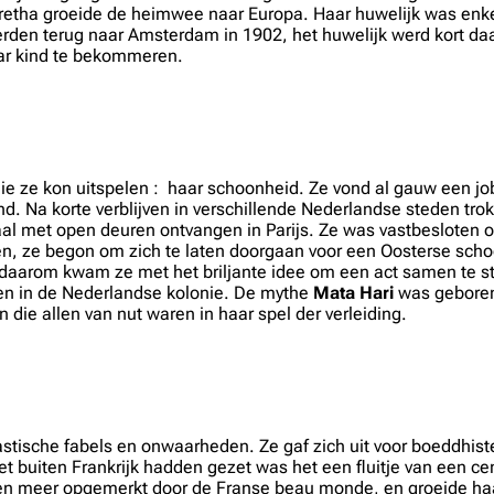
retha groeide de heimwee naar Europa. Haar huwelijk was enkel
eerden terug naar Amsterdam in 1902, het huwelijk werd kort da
aar kind te bekommeren.
ie ze kon uitspelen : haar schoonheid. Ze vond al gauw een jo
nd. Na korte verblijven in verschillende Nederlandse steden tr
aal met open deuren ontvangen in Parijs. Ze was vastbesloten o
sten, ze begon om zich te laten doorgaan voor een Oosterse sch
daarom kwam ze met het briljante idee om een act samen te st
en in de Nederlandse kolonie. De mythe
Mata Hari
was geboren
die allen van nut waren in haar spel der verleiding.
astische fabels en onwaarheden. Ze gaf zich uit voor boeddhiste
t buiten Frankrijk hadden gezet was het een fluitje van een ce
 en meer opgemerkt door de Franse beau monde, en groeide haa