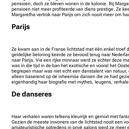
pensioen, doch ze bleven wonen in de kolonie. Bij Marga
pensioen niet meer profiteerde van diens prestige. Ze k
Margaretha vertrok naar Parijs om zich nooit meer om h
Parijs
Ze kwam aan in de Franse lichtstad met één enkel troef d
geldelijke beloning keerde ze berooid terug naar Nederla
naar Parijs. Via een rijke minnaar werd ze echter deze m
was in die tijd in de ban het exotische en vooral het Oo
begrepen maar was niet echt een danstalent van natuur, 
alleen baserend op de inheemse dansen die ze had gezi
eigenhandig haar biografie met mythes, leugens, verhalen 
De danseres
Haar verhalen waren telkens kleurrijk en gemixt met fant
Gezien de meeste inwoners van de lichtstad nooit een voe
amateuristische optredens in privé salons werd ze meer