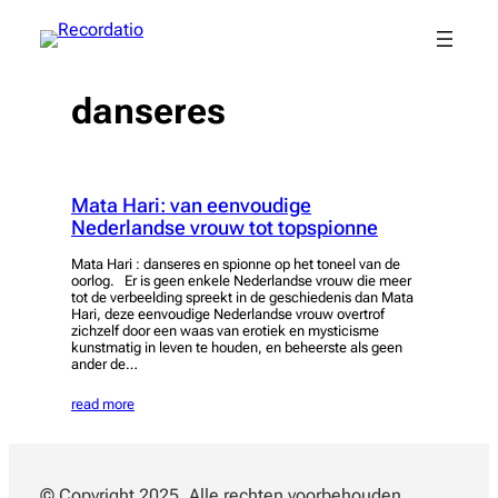
Spring
naar
de
inhoud
danseres
Mata Hari: van eenvoudige
Nederlandse vrouw tot topspionne
Mata Hari : danseres en spionne op het toneel van de
oorlog. Er is geen enkele Nederlandse vrouw die meer
tot de verbeelding spreekt in de geschiedenis dan Mata
Hari, deze eenvoudige Nederlandse vrouw overtrof
zichzelf door een waas van erotiek en mysticisme
kunstmatig in leven te houden, en beheerste als geen
ander de…
read more
© Copyright 2025. Alle rechten voorbehouden.