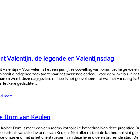
int Valentijn, de legende en Valentijnsdag
nt Valentijn – Voor velen is het een jaarlijkse opwelling van romantische gevoelen
n nooit eindigende zoektocht naar het passende cadeau, voor de winkels zijn h
arom wordt deze dag gevierd en hoe is het geëvolueerd tot wat het vandaag is. 
el leukere gedachte…
ad more
e Dom van Keulen
 Kölner Dom is meer dan een rooms katholieke kathedraal van deze prachtige Duit
 de erfenis van alle inwoners van Keulen. Niet alleen staat de kathedraal statig 
jde omgeving, het is het oriëntatiepunt van deze levendige en bruisende stad. De