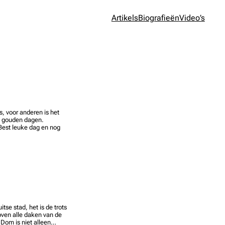
Artikels
Biografieën
Video’s
s, voor anderen is het
et gouden dagen.
Best leuke dag en nog
se stad, het is de trots
boven alle daken van de
 Dom is niet alleen…