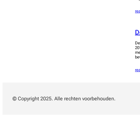
re
D
De
20
me
be
re
© Copyright 2025. Alle rechten voorbehouden.