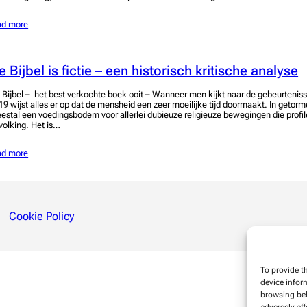
ad more
e Bijbel is fictie – een historisch kritische analyse
 Bijbel – het best verkochte boek ooit – Wanneer men kijkt naar de gebeurtenis
19 wijst alles er op dat de mensheid een zeer moeilijke tijd doormaakt. In getorm
estal een voedingsbodem voor allerlei dubieuze religieuze bewegingen die profil
volking. Het is…
ad more
Cookie Policy
To provide t
device infor
browsing beh