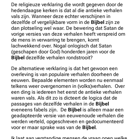
De religieuze verklaring die wordt gegeven door de
hedendaagse kerken is dat al die antieke verhalen
vals zijn. Wanneer deze echter verschijnen in
dezelfde of vergelijkbare vorm in de
Bijbel
zijn ze
dan plotseling wel waar. De bewering dat Satan de
vorige versies van deze verhalen heeft verspreid om
de mens in verwarring te brengen, komt
lachwekkend over. Nogal onlogisch dat Satan
(geschapen door God) honderden jaren voor de
Bijbel
dezelfde verhalen rondstrooit?
De alternatieve verklaring is dat het gewoon een
overleving is van populaire verhalen doorheen de
eeuwen. Bepaalde elementen worden nu eenmaal
telkens weer overgenomen in (volks)verhalen. Over
een ding is iedereen het eerst de antieke verhalen
waren vals. Als dit zo is dicteert de logica dat de
passages van dezelfde verhalen in de
Bijbel
eveneens fabels zijn. De
Bijbel
is alleen maar een
geadapteerde versie van eeuwenoude verhalen die
werden verteld, opgeschreven en gedocumenteerd
voor er maar sprake was van de
Bijbel
.
Ik laat aan verstandige mensen de vraag open welke