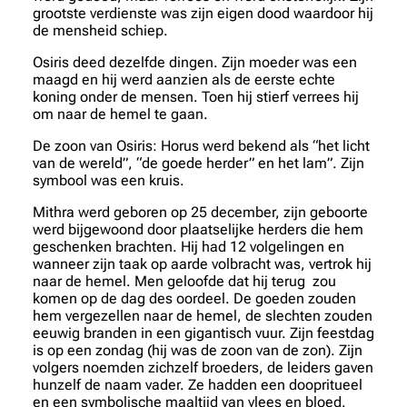
grootste verdienste was zijn eigen dood waardoor hij
de mensheid schiep.
Osiris deed dezelfde dingen. Zijn moeder was een
maagd en hij werd aanzien als de eerste echte
koning onder de mensen. Toen hij stierf verrees hij
om naar de hemel te gaan.
De zoon van Osiris: Horus werd bekend als “het licht
van de wereld”, “de goede herder” en het lam”. Zijn
symbool was een kruis.
Mithra werd geboren op 25 december, zijn geboorte
werd bijgewoond door plaatselijke herders die hem
geschenken brachten. Hij had 12 volgelingen en
wanneer zijn taak op aarde volbracht was, vertrok hij
naar de hemel. Men geloofde dat hij terug zou
komen op de dag des oordeel. De goeden zouden
hem vergezellen naar de hemel, de slechten zouden
eeuwig branden in een gigantisch vuur. Zijn feestdag
is op een zondag (hij was de zoon van de zon). Zijn
volgers noemden zichzelf broeders, de leiders gaven
hunzelf de naam vader. Ze hadden een doopritueel
en een symbolische maaltijd van vlees en bloed.