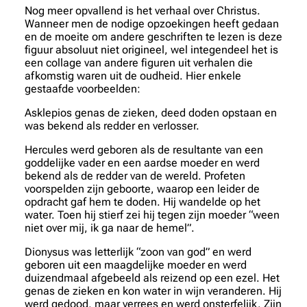
Nog meer opvallend is het verhaal over Christus.
Wanneer men de nodige opzoekingen heeft gedaan
en de moeite om andere geschriften te lezen is deze
figuur absoluut niet origineel, wel integendeel het is
een collage van andere figuren uit verhalen die
afkomstig waren uit de oudheid. Hier enkele
gestaafde voorbeelden:
Asklepios genas de zieken, deed doden opstaan en
was bekend als redder en verlosser.
Hercules werd geboren als de resultante van een
goddelijke vader en een aardse moeder en werd
bekend als de redder van de wereld. Profeten
voorspelden zijn geboorte, waarop een leider de
opdracht gaf hem te doden. Hij wandelde op het
water. Toen hij stierf zei hij tegen zijn moeder “ween
niet over mij, ik ga naar de hemel”.
Dionysus was letterlijk “zoon van god” en werd
geboren uit een maagdelijke moeder en werd
duizendmaal afgebeeld als reizend op een ezel. Het
genas de zieken en kon water in wijn veranderen. Hij
werd gedood, maar verrees en werd onsterfelijk. Zijn