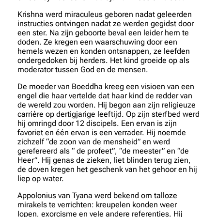
Krishna werd miraculeus geboren nadat geleerden
instructies ontvingen nadat ze werden gegidst door
een ster. Na zijn geboorte beval een leider hem te
doden. Ze kregen een waarschuwing door een
hemels wezen en konden ontsnappen, ze leefden
ondergedoken bij herders. Het kind groeide op als
moderator tussen God en de mensen.
De moeder van Boeddha kreeg een visioen van een
engel die haar vertelde dat haar kind de redder van
de wereld zou worden. Hij begon aan zijn religieuze
carrière op dertigjarige leeftijd. Op zijn sterfbed werd
hij omringd door 12 discipels. Een ervan is zijn
favoriet en één ervan is een verrader. Hij noemde
zichzelf “de zoon van de mensheid” en werd
gerefereerd als “ de profeet”, “de meester” en “de
Heer”. Hij genas de zieken, liet blinden terug zien,
de doven kregen het geschenk van het gehoor en hij
liep op water.
Appolonius van Tyana werd bekend om talloze
mirakels te verrichten: kreupelen konden weer
lopen, exorcisme en vele andere referenties. Hij