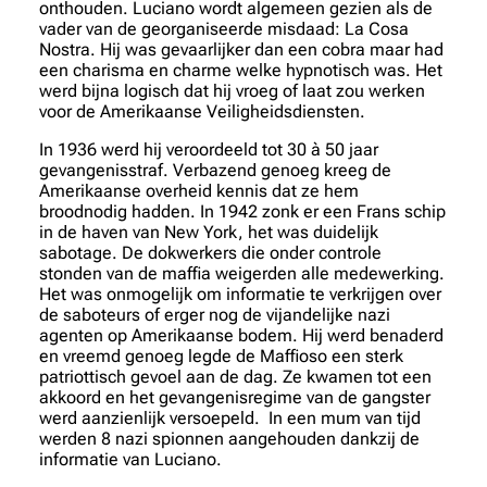
onthouden. Luciano wordt algemeen gezien als de
vader van de georganiseerde misdaad: La Cosa
Nostra. Hij was gevaarlijker dan een cobra maar had
een charisma en charme welke hypnotisch was. Het
werd bijna logisch dat hij vroeg of laat zou werken
voor de Amerikaanse Veiligheidsdiensten.
In 1936 werd hij veroordeeld tot 30 à 50 jaar
gevangenisstraf. Verbazend genoeg kreeg de
Amerikaanse overheid kennis dat ze hem
broodnodig hadden. In 1942 zonk er een Frans schip
in de haven van New York, het was duidelijk
sabotage. De dokwerkers die onder controle
stonden van de maffia weigerden alle medewerking.
Het was onmogelijk om informatie te verkrijgen over
de saboteurs of erger nog de vijandelijke nazi
agenten op Amerikaanse bodem. Hij werd benaderd
en vreemd genoeg legde de Maffioso een sterk
patriottisch gevoel aan de dag. Ze kwamen tot een
akkoord en het gevangenisregime van de gangster
werd aanzienlijk versoepeld. In een mum van tijd
werden 8 nazi spionnen aangehouden dankzij de
informatie van Luciano.