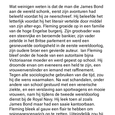
Wat weinigen weten is dat de man die James Bond
aan de wereld schonk, eerst zijn avonturen had
beleefd voordat hij ze neerschreef. Hij beleefde het
letterlijk voordat hij het literair vertelde door middel
van zijn alter-ego. Fleming groeide op in een familie
van de hoge Engelse burgerij. Zijn grootvader was
een steenrijke en beroemde bankier, zijn vader
zetelde in het Britse parlement en werd een
gesneuvelde oorlogsheld in de eerste wereldoorlog,
zijn oudere broer een gevierde auteur. Ian Fleming
bleef onder de hoede van een autoritaire bijna
Victoriaanse moeder en werd gepest op school. Hij
droomde ervan om eveneens een held te zijn, een
vrouwenverslinder en iemand met raffinement.
Tegen alle sociologische gebruiken van die tijd, zou
hij die wens waarmaken. Na wat schandalen, onder
andere van school gestuurd met een venerische
ziekte, en een verslaving aan sportwagens en mooie
vrouwen, nam hij tijdens de tweede wereldoorlog
dienst bij de Royal Navy. Hij leek toen al zoals
James Bond maar had een saaie kantoorbaan.
Fleming bleek al gauw een flair te hebben om
spionagescenario’s op te zetten. Uiteindelijk zou hij