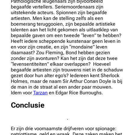
Pathologische leugenaars zijn bijvoorbeeld
begaafde vertellers. Seriemoordenaars zijn
uitstekende acteurs. Spionnen zijn begaafde
artiesten. Men kan de stelling zelfs als een
boemerang teruggooien, zijn bepaalde artistieke
talenten aan het licht gekomen als uitlaatklep van
bepaalde gaven om een tweede “leven” te hebben?
Heeft iedere scheppende kunstenaar geen leven in
en voor zijn creatie, en zijn “mondaine” leven
daarnaast? Zou Fleming, Bond hebben gezien
zonder zijn avonturen? Kan het zijn dat deze twee
“levensentiteiten” elkaar overlappen? Hoeveel
begaafde artiesten zijn trouwens niet in de schaduw
gezet door hun alter ego’s? Iedereen kent Sherlock
Holmes, maar de naam Sir Arthur Conan Doyle is bij
de man in de straat al een ander paar mouwen.
Idem voor
Tarzan
en Edgar Rice Burroughs.
Conclusie
.
Er zijn drie voornaamste drijfveren voor spionage:
patriottisme, geld en wraak. Deze zaken maken het