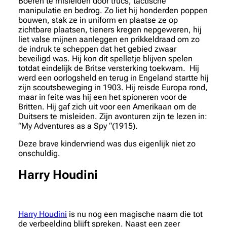
Boeren te misleiden door trucs, tactische
manipulatie en bedrog. Zo liet hij honderden poppen
bouwen, stak ze in uniform en plaatse ze op
zichtbare plaatsen, tieners kregen nepgeweren, hij
liet valse mijnen aanleggen en prikkeldraad om zo
de indruk te scheppen dat het gebied zwaar
beveiligd was. Hij kon dit spelletje blijven spelen
totdat eindelijk de Britse versterking toekwam. Hij
werd een oorlogsheld en terug in Engeland startte hij
zijn scoutsbeweging in 1903. Hij reisde Europa rond,
maar in feite was hij een het spioneren voor de
Britten. Hij gaf zich uit voor een Amerikaan om de
Duitsers te misleiden. Zijn avonturen zijn te lezen in:
“My Adventures as a Spy “(1915).
Deze brave kindervriend was dus eigenlijk niet zo
onschuldig.
Harry Houdini
Harry Houdini
is nu nog een magische naam die tot
de verbeelding blijft spreken. Naast een zeer