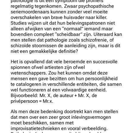
pathologie is dit een symptoom die profilers
regelmatig tegenkomen. Zwaar psychopathische
seriemoordenaars kunnen zonder veel moeite
overschakelen van brave huisvader naar killer.
Studies wijzen uit dat hun belevingspatronen niet
alleen afwijken van een “normaal” iemand maar
bovendien compleet “scheidbaar” zijn. Uiteraard kan
men stellen dat pathologie zoals schizofrenie, of
schizoïde stoornissen de aanleiding zijn, maar is dit
niet een gemakkelijke definitie?
Het is opvallend dat vele beroemde en succesvolle
spionnen ofwel artiesten zijn ofwel
wetenschappers. Zou het kunnen omdat deze
mensen een gave bezitten om hun persoonlijkheid
te catalogeren in verschillende entiteiten, die samen
wel functioneren al een volwaardige eenheid.
Bijvoorbeeld: Mr. X, de auteur + Mr. X, de
privépersoon = Mr.x.
Als men deze bedenking doortrekt kan men stellen
dat men over een zeer groot inlevingsvermogen
moet beschikken, samen met
improvisatietechnieken en vooral verbeelding.