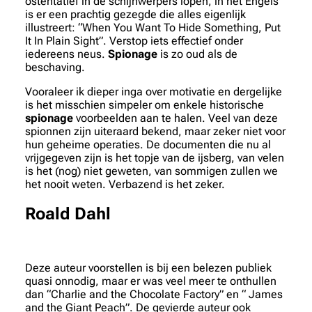
ostentatief in de schijnwerpers lopen, in het Engels
is er een prachtig gezegde die alles eigenlijk
illustreert: “When You Want To Hide Something, Put
It In Plain Sight”. Verstop iets effectief onder
iedereens neus.
Spionage
is zo oud als de
beschaving.
Vooraleer ik dieper inga over motivatie en dergelijke
is het misschien simpeler om enkele historische
spionage
voorbeelden aan te halen. Veel van deze
spionnen zijn uiteraard bekend, maar zeker niet voor
hun geheime operaties. De documenten die nu al
vrijgegeven zijn is het topje van de ijsberg, van velen
is het (nog) niet geweten, van sommigen zullen we
het nooit weten. Verbazend is het zeker.
Roald Dahl
Deze auteur voorstellen is bij een belezen publiek
quasi onnodig, maar er was veel meer te onthullen
dan “Charlie and the Chocolate Factory” en “ James
and the Giant Peach”. De gevierde auteur ook