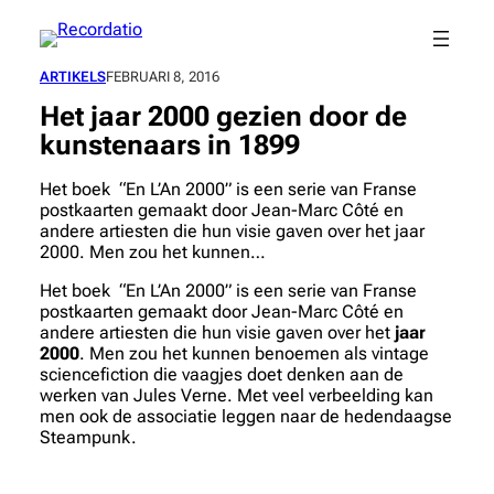
Spring
naar
de
ARTIKELS
FEBRUARI 8, 2016
inhoud
Het jaar 2000 gezien door de
kunstenaars in 1899
Het boek “En L’An 2000” is een serie van Franse
postkaarten gemaakt door Jean-Marc Côté en
andere artiesten die hun visie gaven over het jaar
2000. Men zou het kunnen…
Het boek “En L’An 2000” is een serie van Franse
postkaarten gemaakt door Jean-Marc Côté en
andere artiesten die hun visie gaven over het
jaar
2000
. Men zou het kunnen benoemen als vintage
sciencefiction die vaagjes doet denken aan de
werken van Jules Verne. Met veel verbeelding kan
men ook de associatie leggen naar de hedendaagse
Steampunk.