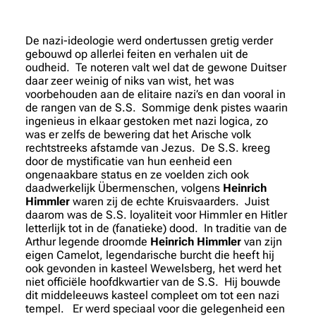
De nazi-ideologie werd ondertussen gretig verder
gebouwd op allerlei feiten en verhalen uit de
oudheid. Te noteren valt wel dat de gewone Duitser
daar zeer weinig of niks van wist, het was
voorbehouden aan de elitaire nazi’s en dan vooral in
de rangen van de S.S. Sommige denk pistes waarin
ingenieus in elkaar gestoken met nazi logica, zo
was er zelfs de bewering dat het Arische volk
rechtstreeks afstamde van Jezus. De S.S. kreeg
door de mystificatie van hun eenheid een
ongenaakbare status en ze voelden zich ook
daadwerkelijk Übermenschen, volgens
Heinrich
Himmler
waren zij de echte Kruisvaarders. Juist
daarom was de S.S. loyaliteit voor Himmler en Hitler
letterlijk tot in de (fanatieke) dood. In traditie van de
Arthur legende droomde
Heinrich Himmler
van zijn
eigen Camelot, legendarische burcht die heeft hij
ook gevonden in kasteel Wewelsberg, het werd het
niet officiële hoofdkwartier van de S.S. Hij bouwde
dit middeleeuws kasteel compleet om tot een nazi
tempel. Er werd speciaal voor die gelegenheid een