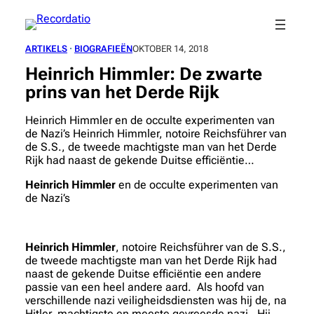
Spring
naar
de
ARTIKELS
 · 
BIOGRAFIEËN
OKTOBER 14, 2018
inhoud
Heinrich Himmler: De zwarte
prins van het Derde Rijk
Heinrich Himmler en de occulte experimenten van
de Nazi’s Heinrich Himmler, notoire Reichsführer van
de S.S., de tweede machtigste man van het Derde
Rijk had naast de gekende Duitse efficiëntie…
Heinrich Himmler
en de occulte experimenten van
de Nazi’s
Heinrich Himmler
, notoire Reichsführer van de S.S.,
de tweede machtigste man van het Derde Rijk had
naast de gekende Duitse efficiëntie een andere
passie van een heel andere aard. Als hoofd van
verschillende nazi veiligheidsdiensten was hij de, na
Hitler, machtigste en meeste gevreesde nazi. Hij