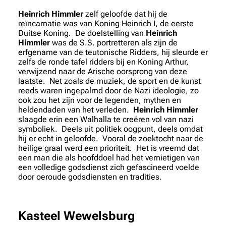
Heinrich Himmler
zelf geloofde dat hij de
reïncarnatie was van Koning Heinrich I, de eerste
Duitse Koning. De doelstelling van
Heinrich
Himmler
was de S.S. portretteren als zijn de
erfgename van de teutonische Ridders, hij sleurde er
zelfs de ronde tafel ridders bij en Koning Arthur,
verwijzend naar de Arische oorsprong van deze
laatste. Net zoals de muziek, de sport en de kunst
reeds waren ingepalmd door de Nazi ideologie, zo
ook zou het zijn voor de legenden, mythen en
heldendaden van het verleden.
Heinrich Himmler
slaagde erin een Walhalla te creëren vol van nazi
symboliek. Deels uit politiek oogpunt, deels omdat
hij er echt in geloofde. Vooral de zoektocht naar de
heilige graal werd een prioriteit. Het is vreemd dat
een man die als hoofddoel had het vernietigen van
een volledige godsdienst zich gefascineerd voelde
door oeroude godsdiensten en tradities.
Kasteel Wewelsburg