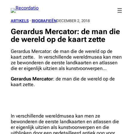
Spring
naar
de
ARTIKELS
 · 
BIOGRAFIEËN
DECEMBER 2, 2018
inhoud
Gerardus Mercator: de man die
de wereld op de kaart zette
Gerardus Mercator: de man die de wereld op de
kaart zette. In verschillende wereldmusea kan men
ze bewonderen de eerste landkaarten en atlassen
die er eigenlijk uitzien als kunstvoorwerpen…
Gerardus Mercator
: de man die de wereld op de
kaart zette.
In verschillende wereldmusea kan men ze
bewonderen de eerste landkaarten en atlassen die
er eigenlijk uitzien als kunstvoorwerpen en die
uitblinken door een gedetailleerd antiek oog voor