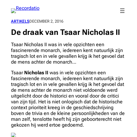
Spring
naar
de
ARTIKELS
DECEMBER 2, 2016
inhoud
De draak van Tsaar Nicholas II
Tsaar Nicholas II was in vele opzichten een
fascinerende monarch, iedereen kent natuurlijk zijn
tragisch lot en in vele gevallen krijg ik het gevoel dat
de mens achter de monarch…
Tsaar
Nicholas II
was in vele opzichten een
fascinerende monarch, iedereen kent natuurlijk zijn
tragisch lot en in vele gevallen krijg ik het gevoel dat
de mens achter de monarch niet voldoende werd
uitgelicht door de historici en vooral door de critici
van zijn tijd. Het is niet onlogisch dat de historische
context prioriteit kreeg in de geschiedschrijving
boven de trivia en de kleine persoonlijkheden van de
man zelf, tenslotte heeft hij zijn geboorterecht niet
gekozen hij werd ertoe gedoemd.