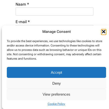
Naam
*
E-mail
*
Manage Consent
Website
To provide the best experiences, we use technologies like cookies to store
and/or access device information. Consenting to these technologies will
allow us to process data such as browsing behavior or unique IDs on this
site. Not consenting or withdrawing consent, may adversely affect certain
features and functions.
Accept
Deny
© Copyright 2025. Alle rechten voorbehouden.
View preferences
Cookie Policy
Cookie Policy