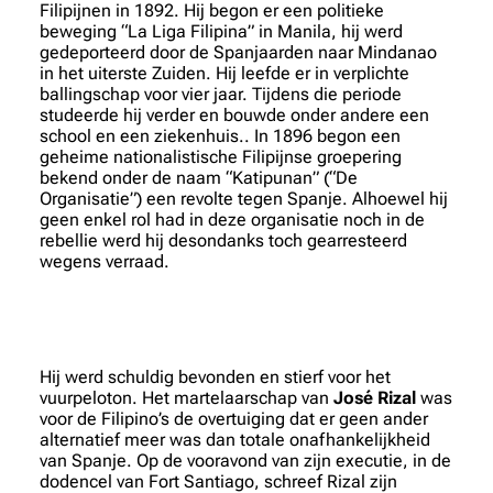
Filipijnen in 1892. Hij begon er een politieke
beweging “La Liga Filipina” in Manila, hij werd
gedeporteerd door de Spanjaarden naar Mindanao
in het uiterste Zuiden. Hij leefde er in verplichte
ballingschap voor vier jaar. Tijdens die periode
studeerde hij verder en bouwde onder andere een
school en een ziekenhuis.. In 1896 begon een
geheime nationalistische Filipijnse groepering
bekend onder de naam “Katipunan” (“De
Organisatie”) een revolte tegen Spanje. Alhoewel hij
geen enkel rol had in deze organisatie noch in de
rebellie werd hij desondanks toch gearresteerd
wegens verraad.
Hij werd schuldig bevonden en stierf voor het
vuurpeloton. Het martelaarschap van
José Rizal
was
voor de Filipino’s de overtuiging dat er geen ander
alternatief meer was dan totale onafhankelijkheid
van Spanje. Op de vooravond van zijn executie, in de
dodencel van Fort Santiago, schreef Rizal zijn