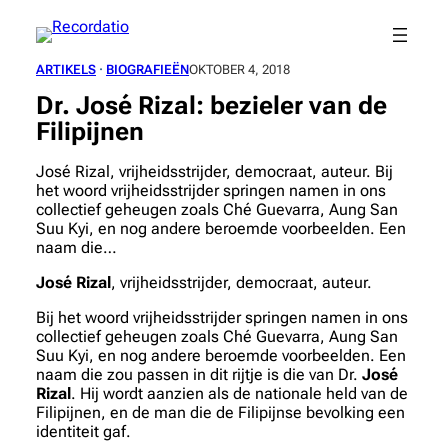
Spring
naar
de
ARTIKELS
 · 
BIOGRAFIEËN
OKTOBER 4, 2018
inhoud
Dr. José Rizal: bezieler van de
Filipijnen
José Rizal, vrijheidsstrijder, democraat, auteur. Bij
het woord vrijheidsstrijder springen namen in ons
collectief geheugen zoals Ché Guevarra, Aung San
Suu Kyi, en nog andere beroemde voorbeelden. Een
naam die…
José Rizal
, vrijheidsstrijder, democraat, auteur.
Bij het woord vrijheidsstrijder springen namen in ons
collectief geheugen zoals Ché Guevarra, Aung San
Suu Kyi, en nog andere beroemde voorbeelden. Een
naam die zou passen in dit rijtje is die van Dr.
José
Rizal
. Hij wordt aanzien als de nationale held van de
Filipijnen, en de man die de Filipijnse bevolking een
identiteit gaf.