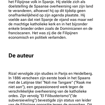
het Filipijnse volk in Spanje. Hij stelde zich als
doelstelling de Spaanse overheersing van zijn land
te veranderen, alhoewel hij op dit tijdstip geen
onafhankelijkheid op zijn agenda plaatste. Hij
voelde aan dat niet Spanje de vijand was maar wel
de machtige katholieke kerk en in het bijzonder
enkele broeder orden zoals de Dominicanen en de
franciscanen. Het was zij die de Filipijnen
economisch en politiek verlamden.
De auteur
Rizal vervolgde zijn studies in Parijs en Heidelberg.
In 1886 verscheen zijn eerste boek in het Spaans
met de Latijnse titel “Noli me Tangare” (“Raak me
niet aan”), een gepassioneerd werk tegen de
verschrikkelijke overheersing van de katholieke
ordes. Zijn vervolg “El Filibusterismo”(“de
subversieveling”) bevestigde zijn status van leider
van de Filipijnse oppositie tegen de monniken. Dit