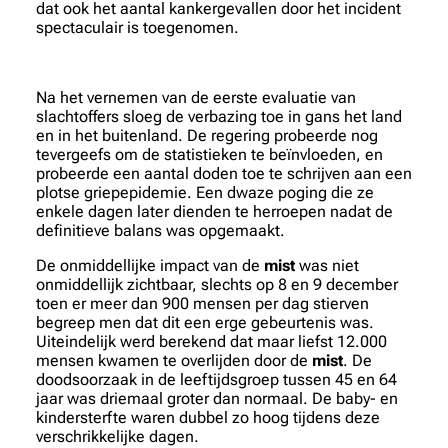
dat ook het aantal kankergevallen door het incident
spectaculair is toegenomen.
Na het vernemen van de eerste evaluatie van
slachtoffers sloeg de verbazing toe in gans het land
en in het buitenland. De regering probeerde nog
tevergeefs om de statistieken te beïnvloeden, en
probeerde een aantal doden toe te schrijven aan een
plotse griepepidemie. Een dwaze poging die ze
enkele dagen later dienden te herroepen nadat de
definitieve balans was opgemaakt.
De onmiddellijke impact van de
mist
was niet
onmiddellijk zichtbaar, slechts op 8 en 9 december
toen er meer dan 900 mensen per dag stierven
begreep men dat dit een erge gebeurtenis was.
Uiteindelijk werd berekend dat maar liefst 12.000
mensen kwamen te overlijden door de
mist
. De
doodsoorzaak in de leeftijdsgroep tussen 45 en 64
jaar was driemaal groter dan normaal. De baby- en
kindersterfte waren dubbel zo hoog tijdens deze
verschrikkelijke dagen.