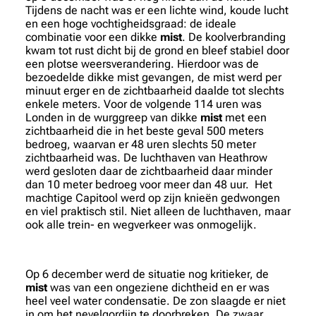
Tijdens de nacht was er een lichte wind, koude lucht
en een hoge vochtigheidsgraad: de ideale
combinatie voor een dikke
mist
. De koolverbranding
kwam tot rust dicht bij de grond en bleef stabiel door
een plotse weersverandering. Hierdoor was de
bezoedelde dikke mist gevangen, de mist werd per
minuut erger en de zichtbaarheid daalde tot slechts
enkele meters. Voor de volgende 114 uren was
Londen in de wurggreep van dikke
mist
met een
zichtbaarheid die in het beste geval 500 meters
bedroeg, waarvan er 48 uren slechts 50 meter
zichtbaarheid was. De luchthaven van Heathrow
werd gesloten daar de zichtbaarheid daar minder
dan 10 meter bedroeg voor meer dan 48 uur. Het
machtige Capitool werd op zijn knieën gedwongen
en viel praktisch stil. Niet alleen de luchthaven, maar
ook alle trein- en wegverkeer was onmogelijk.
Op 6 december werd de situatie nog kritieker, de
mist
was van een ongeziene dichtheid en er was
heel veel water condensatie. De zon slaagde er niet
in om het nevelgordijn te doorbreken. De zwaar