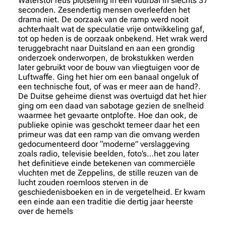
Waterstof reus plotseling in een vuurbal in slechts 37
seconden. Zesendertig mensen overleefden het
drama niet. De oorzaak van de ramp werd nooit
achterhaalt wat de speculatie vrije ontwikkeling gaf,
tot op heden is de oorzaak onbekend. Het wrak werd
teruggebracht naar Duitsland en aan een grondig
onderzoek onderworpen, de brokstukken werden
later gebruikt voor de bouw van vliegtuigen voor de
Luftwaffe. Ging het hier om een banaal ongeluk of
een technische fout, of was er meer aan de hand?.
De Duitse geheime dienst was overtuigd dat het hier
ging om een daad van sabotage gezien de snelheid
waarmee het gevaarte ontplofte. Hoe dan ook, de
publieke opinie was geschokt temeer daar het een
primeur was dat een ramp van die omvang werden
gedocumenteerd door “moderne” verslaggeving
zoals radio, televisie beelden, foto’s…het zou later
het definitieve einde betekenen van commerciële
vluchten met de Zeppelins, de stille reuzen van de
lucht zouden roemloos sterven in de
geschiedenisboeken en in de vergetelheid. Er kwam
een einde aan een traditie die dertig jaar heerste
over de hemels