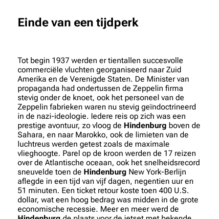
Einde van een tijdperk
Tot begin 1937 werden er tientallen succesvolle
commerciële vluchten georganiseerd naar Zuid
Amerika en de Verenigde Staten. De Minister van
propaganda had ondertussen de Zeppelin firma
stevig onder de knoet, ook het personeel van de
Zeppelin fabrieken waren nu stevig geïndoctrineerd
in de nazi-ideologie. Iedere reis op zich was een
prestige avontuur, zo vloog de
Hindenburg
boven de
Sahara, en naar Marokko, ook de limieten van de
luchtreus werden getest zoals de maximale
vlieghoogte. Parel op de kroon werden de 17 reizen
over de Atlantische oceaan, ook het snelheidsrecord
sneuvelde toen de
Hindenburg
New York-Berlijn
aflegde in een tijd van vijf dagen, negentien uur en
51 minuten. Een ticket retour koste toen 400 U.S.
dollar, wat een hoog bedrag was midden in de grote
economische recessie. Meer en meer werd de
Hindenburg
de plaats voor de jetset met bekende