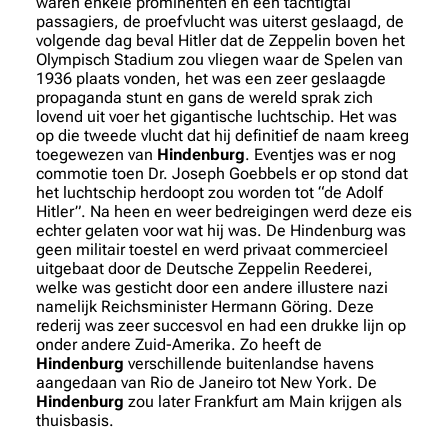
waren enkele prominenten en een tachtigtal
passagiers, de proefvlucht was uiterst geslaagd, de
volgende dag beval Hitler dat de Zeppelin boven het
Olympisch Stadium zou vliegen waar de Spelen van
1936 plaats vonden, het was een zeer geslaagde
propaganda stunt en gans de wereld sprak zich
lovend uit voer het gigantische luchtschip. Het was
op die tweede vlucht dat hij definitief de naam kreeg
toegewezen van
Hindenburg
. Eventjes was er nog
commotie toen Dr. Joseph Goebbels er op stond dat
het luchtschip herdoopt zou worden tot “de Adolf
Hitler”. Na heen en weer bedreigingen werd deze eis
echter gelaten voor wat hij was. De Hindenburg was
geen militair toestel en werd privaat commercieel
uitgebaat door de Deutsche Zeppelin Reederei,
welke was gesticht door een andere illustere nazi
namelijk Reichsminister Hermann Göring. Deze
rederij was zeer succesvol en had een drukke lijn op
onder andere Zuid-Amerika. Zo heeft de
Hindenburg
verschillende buitenlandse havens
aangedaan van Rio de Janeiro tot New York. De
Hindenburg
zou later Frankfurt am Main krijgen als
thuisbasis.