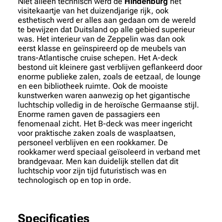
Niet alleen technisch werd de
Hindenburg
het
visitekaartje van het duizendjarige rijk, ook
esthetisch werd er alles aan gedaan om de wereld
te bewijzen dat Duitsland op alle gebied superieur
was. Het interieur van de Zeppelin was dan ook
eerst klasse en geïnspireerd op de meubels van
trans-Atlantische cruise schepen. Het A-deck
bestond uit kleinere gast verblijven geflankeerd door
enorme publieke zalen, zoals de eetzaal, de lounge
en een bibliotheek ruimte. Ook de mooiste
kunstwerken waren aanwezig op het gigantische
luchtschip volledig in de heroïsche Germaanse stijl.
Enorme ramen gaven de passagiers een
fenomenaal zicht. Het B-deck was meer ingericht
voor praktische zaken zoals de wasplaatsen,
personeel verblijven en een rookkamer. De
rookkamer werd speciaal geïsoleerd in verband met
brandgevaar. Men kan duidelijk stellen dat dit
luchtschip voor zijn tijd futuristisch was en
technologisch op en top in orde.
Specificaties