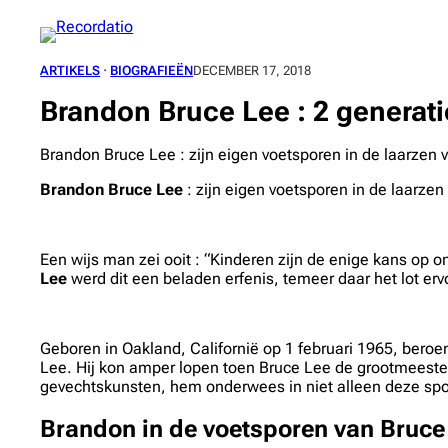
Spring
naar
de
ARTIKELS
 · 
BIOGRAFIEËN
DECEMBER 17, 2018
inhoud
Brandon Bruce Lee : 2 generati
Brandon Bruce Lee : zijn eigen voetsporen in de laarzen 
Brandon Bruce Lee
: zijn eigen voetsporen in de laarze
Een wijs man zei ooit : “Kinderen zijn de enige kans op o
Lee
werd dit een beladen erfenis, temeer daar het lot ervo
Geboren in Oakland, Californië op 1 februari 1965, beroe
Lee. Hij kon amper lopen toen Bruce Lee de grootmeeste
gevechtskunsten, hem onderwees in niet alleen deze sport
Brandon in de voetsporen van Bruce