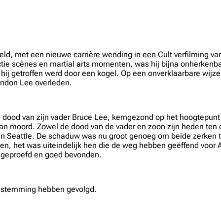
ld, met een nieuwe carrière wending in een Cult verfilming v
actie scènes en martial arts momenten, was hij bijna onherkenb
 hij getroffen werd door een kogel. Op een onverklaarbare wijz
randon Lee overleden.
 dood van zijn vader Bruce Lee, kerngezond op het hoogtepunt va
van moord. Zowel de dood van de vader en zoon zijn heden te
in Seattle. De schaduw was nu groot genoeg om beide zerken 
n, het was uiteindelijk hen die de weg hebben geëffend voor 
r geproefd en goed bevonden.
sbestemming hebben gevolgd.