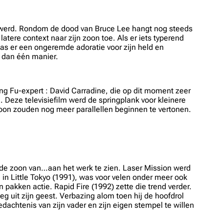
aar werd. Rondom de dood van Bruce Lee hangt nog steeds
tere context naar zijn zoon toe. Als er iets typerend
as er een ongeremde adoratie voor zijn held en
r dan één manier.
ng Fu-expert : David Carradine, die op dit moment zeer
 Deze televisiefilm werd de springplank voor kleinere
 zoon zouden nog meer parallellen beginnen te vertonen.
 de zoon van…aan het werk te zien. Laser Mission werd
n Little Tokyo (1991), was voor velen onder meer ook
 pakken actie. Rapid Fire (1992) zette die trend verder.
weg uit zijn geest. Verbazing alom toen hij de hoofdrol
dachtenis van zijn vader en zijn eigen stempel te willen