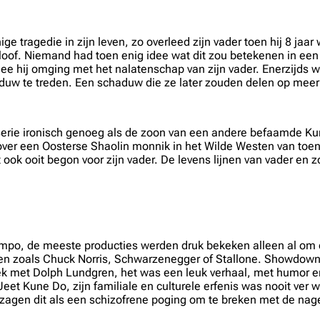
ige tragedie in zijn leven, zo overleed zijn vader toen hij 8 j
oof. Niemand had toen enig idee wat dit zou betekenen in een la
e hij omging met het nalatenschap van zijn vader. Enerzijds w
aduw te treden. Een schaduw die ze later zouden delen op mee
e serie ironisch genoeg als de zoon van een andere befaamde Ku
ver een Oosterse Shaolin monnik in het Wilde Westen van toen.
 ook ooit begon voor zijn vader. De levens lijnen van vader en
 tempo, de meeste producties werden druk bekeken alleen al om
en zoals Chuck Norris, Schwarzenegger of Stallone. Showdown i
doek met Dolph Lundgren, het was een leuk verhaal, met humor en
 Jeet Kune Do, zijn familiale en culturele erfenis was nooit ver 
n zagen dit als een schizofrene poging om te breken met de nage