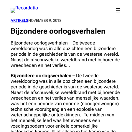
Spring
naar
de
ARTIKELS
NOVEMBER 9, 2018
inhoud
Bijzondere oorlogsverhalen
Bijzondere oorlogsverhalen – De tweede
wereldoorlog was in alle opzichten een bijzondere
periode in de geschiedenis van de westerse wereld.
Naast de afschuwelijke wereldbrand met bijhorende
wreedheden en het verlies…
Bijzondere oorlogsverhalen
– De tweede
wereldoorlog was in alle opzichten een bijzondere
periode in de geschiedenis van de westerse wereld.
Naast de afschuwelijke wereldbrand met bijhorende
wreedheden en het verlies van menselijke waarden,
was het een periode van enorme (noodgedwongen)
technische vooruitgang en een explosie van
wetenschappelijke ontdekkingen. Te midden van
het menselijke leed was het eveneens een
voedingsbodem voor enkele opmerkelijke
historische figuren. Niet alleen in het kamp van de