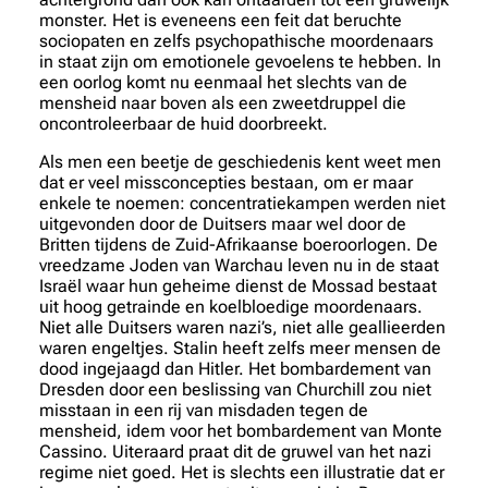
monster. Het is eveneens een feit dat beruchte
sociopaten en zelfs psychopathische moordenaars
in staat zijn om emotionele gevoelens te hebben. In
een oorlog komt nu eenmaal het slechts van de
mensheid naar boven als een zweetdruppel die
oncontroleerbaar de huid doorbreekt.
Als men een beetje de geschiedenis kent weet men
dat er veel missconcepties bestaan, om er maar
enkele te noemen: concentratiekampen werden niet
uitgevonden door de Duitsers maar wel door de
Britten tijdens de Zuid-Afrikaanse boeroorlogen. De
vreedzame Joden van Warchau leven nu in de staat
Israël waar hun geheime dienst de Mossad bestaat
uit hoog getrainde en koelbloedige moordenaars.
Niet alle Duitsers waren nazi’s, niet alle geallieerden
waren engeltjes. Stalin heeft zelfs meer mensen de
dood ingejaagd dan Hitler. Het bombardement van
Dresden door een beslissing van Churchill zou niet
misstaan in een rij van misdaden tegen de
mensheid, idem voor het bombardement van Monte
Cassino. Uiteraard praat dit de gruwel van het nazi
regime niet goed. Het is slechts een illustratie dat er