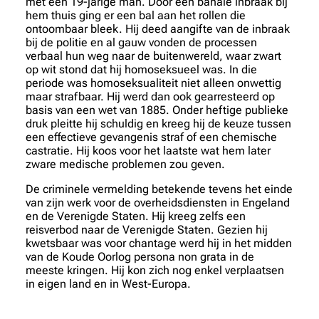
met een 19-jarige man. Door een banale inbraak bij
hem thuis ging er een bal aan het rollen die
ontoombaar bleek. Hij deed aangifte van de inbraak
bij de politie en al gauw vonden de processen
verbaal hun weg naar de buitenwereld, waar zwart
op wit stond dat hij homoseksueel was. In die
periode was homoseksualiteit niet alleen onwettig
maar strafbaar. Hij werd dan ook gearresteerd op
basis van een wet van 1885. Onder heftige publieke
druk pleitte hij schuldig en kreeg hij de keuze tussen
een effectieve gevangenis straf of een chemische
castratie. Hij koos voor het laatste wat hem later
zware medische problemen zou geven.
De criminele vermelding betekende tevens het einde
van zijn werk voor de overheidsdiensten in Engeland
en de Verenigde Staten. Hij kreeg zelfs een
reisverbod naar de Verenigde Staten. Gezien hij
kwetsbaar was voor chantage werd hij in het midden
van de Koude Oorlog persona non grata in de
meeste kringen. Hij kon zich nog enkel verplaatsen
in eigen land en in West-Europa.