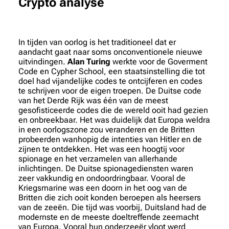
Crypto analyse
In tijden van oorlog is het traditioneel dat er
aandacht gaat naar soms onconventionele nieuwe
uitvindingen.
Alan Turing
werkte voor de Goverment
Code en Cypher School, een staatsinstelling die tot
doel had vijandelijke codes te ontcijferen en codes
te schrijven voor de eigen troepen. De Duitse code
van het Derde Rijk was één van de meest
gesofisticeerde codes die de wereld ooit had gezien
en onbreekbaar. Het was duidelijk dat Europa weldra
in een oorlogszone zou veranderen en de Britten
probeerden wanhopig de intenties van Hitler en de
zijnen te ontdekken. Het was een hoogtij voor
spionage en het verzamelen van allerhande
inlichtingen. De Duitse spionagediensten waren
zeer vakkundig en ondoordringbaar. Vooral de
Kriegsmarine was een doorn in het oog van de
Britten die zich ooit konden beroepen als heersers
van de zeeën. Die tijd was voorbij, Duitsland had de
modernste en de meeste doeltreffende zeemacht
van Europa. Vooral hun onderzeeër vloot werd