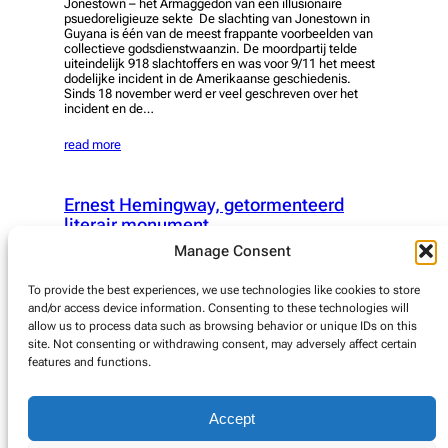
Jonestown – het Armaggedon van een illusionaire
psuedoreligieuze sekte De slachting van Jonestown in
Guyana is één van de meest frappante voorbeelden van
collectieve godsdienstwaanzin. De moordpartij telde
uiteindelijk 918 slachtoffers en was voor 9/11 het meest
dodelijke incident in de Amerikaanse geschiedenis.
Sinds 18 november werd er veel geschreven over het
incident en de…
read more
Ernest Hemingway, getormenteerd
literair monument
Manage Consent
Ernest Hemingway is waarschijnlijk de grootste
Amerikaanse schrijver van de twintigste eeuw. Zijn
klassiekers: A Farewell to Arms en The Old Man and the
To provide the best experiences, we use technologies like cookies to store
Sea zijn bijna verplichte leeskunst voor iedereen die het
and/or access device information. Consenting to these technologies will
schrijven en lezen in zijn hart draagt. De
allow us to process data such as browsing behavior or unique IDs on this
Nobelprijswinnaar staat echter ook symbool voor de
site. Not consenting or withdrawing consent, may adversely affect certain
passie en de dramatiek in de ziel van…
features and functions.
read more
Accept