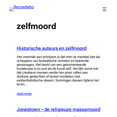
Spring
naar
de
inhoud
zelfmoord
Historische auteurs en zelfmoord
Het vreemde aan schrijvers is dat men ze meestal ziet als
scheppers van fantastische verhalen en boeiende
personages. Het beeld van een getormenteerde
kunstenaar is zo oud als de kunst zelf, het lijkt soms wel
dat creatieve mensen eerder ten prooi vallen aan
donkere gedachten of teveel worstelen met
existentialistische ideeën. Sommigen dansen tijdens het
leven…
read more
Jonestown – de religieuze massamoord