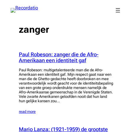
Spring
naar
de
inhoud
zanger
Paul Robeson: zanger die de Afro-
Amerikaan een identiteit gaf
Paul Robeson: multigetalenteerde man die de Afro-
Amerikaan een identiteit gaf. Mijn respect gaat naar een
man die de Ghetto-gedachte heeft doorbroken en mee
verantwoordelijk wordt geacht voor de identiteitsbepaling
van een grote groep onderdrukte mensen namelijk de
Afro-Amerikaanse gemeenschap in de Verenigde Staten.
Vele zwarte Amerikanen geloofden nooit dat hun land
hun gelijke kansen zou…
read more
Mario Lanza: (1921-1959) de grootste