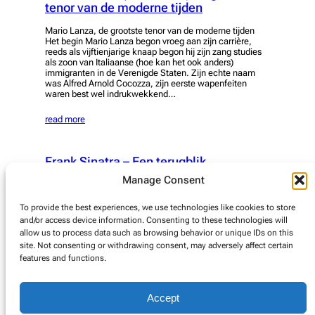
tenor van de moderne tijden
Mario Lanza, de grootste tenor van de moderne tijden
Het begin Mario Lanza begon vroeg aan zijn carrière,
reeds als vijftienjarige knaap begon hij zijn zang studies
als zoon van Italiaanse (hoe kan het ook anders)
immigranten in de Verenigde Staten. Zijn echte naam
was Alfred Arnold Cocozza, zijn eerste wapenfeiten
waren best wel indrukwekkend…
read more
Frank Sinatra – Een terugblik
Manage Consent
Verleden jaar was het exact 100 jaar geleden dat Frank
Sinatra werd geboren. Deze Amerikaan geboren in
Hoboken, New Jersey, als kind met Italiaanse roots zou
To provide the best experiences, we use technologies like cookies to store
uitgroeien tot een ware legende en zijn stempel drukken
and/or access device information. Consenting to these technologies will
op de Amerikaanse entertainment industrie. Frank
allow us to process data such as browsing behavior or unique IDs on this
Sinatra zou evolueren tot wat Amerikanen zo
site. Not consenting or withdrawing consent, may adversely affect certain
onvertaalbaar “A Household Name” noemen, een naam…
features and functions.
read more
Accept