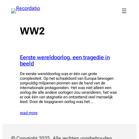
Spring
naar
de
inhoud
WW2
Eerste wereldoorlog, een tragedie in
beeld
De eerste wereldoorlog was er één van grote
complexiteit. Op het schaakbord van Europa bewogen
zorgvuldig miljoenen pionnen aan de hand van de
internationale protagonisten. Het was niet alleen een
oorlog die alle andere oorlogen zou veranderen, het was
er ook één van stagnatie en ontzettend veel menselijk
leed. Door de loopgraven oorlog was het…
read more
© Copyright 2025. Alle rechten voorbehouden.