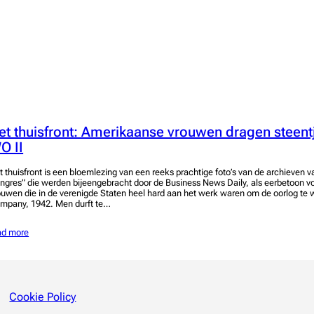
et thuisfront: Amerikaanse vrouwen dragen steentje
O II
t thuisfront is een bloemlezing van een reeks prachtige foto’s van de archieven v
ngres” die werden bijeengebracht door de Business News Daily, als eerbetoon v
ouwen die in de verenigde Staten heel hard aan het werk waren om de oorlog te 
mpany, 1942. Men durft te…
ad more
Cookie Policy