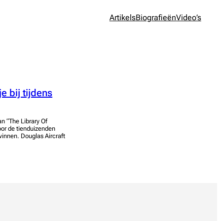
Artikels
Biografieën
Video’s
 bij tijdens
an “The Library Of
oor de tienduizenden
winnen. Douglas Aircraft