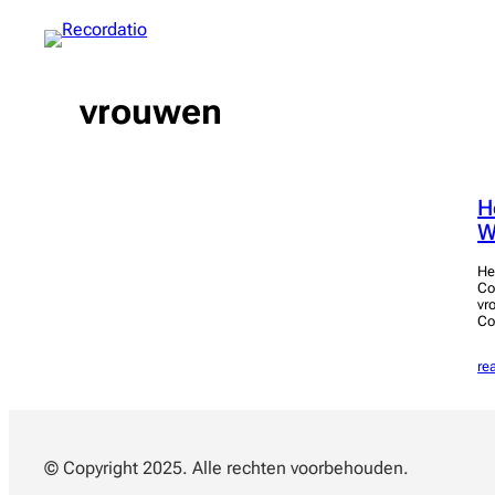
Spring
naar
de
inhoud
vrouwen
H
W
He
Co
vr
Co
re
© Copyright 2025. Alle rechten voorbehouden.