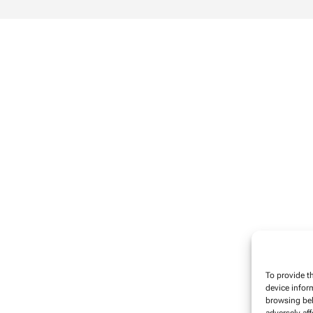
To provide t
device infor
browsing beh