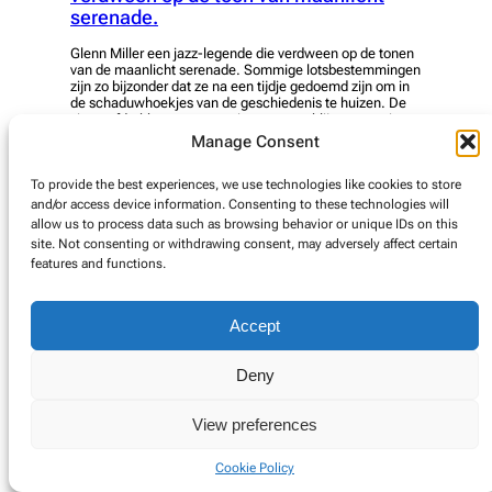
serenade.
Glenn Miller een jazz-legende die verdween op de tonen
van de maanlicht serenade. Sommige lotsbestemmingen
zijn zo bijzonder dat ze na een tijdje gedoemd zijn om in
de schaduwhoekjes van de geschiedenis te huizen. De
vingerafdrukken van sommige mensen blijven eeuwig
kleven in de collectieve geschiedenis doch de namen
Manage Consent
vervagen, met wat geluk is er…
To provide the best experiences, we use technologies like cookies to store
read more
and/or access device information. Consenting to these technologies will
allow us to process data such as browsing behavior or unique IDs on this
site. Not consenting or withdrawing consent, may adversely affect certain
features and functions.
© Copyright 2025. Alle rechten voorbehouden.
Accept
Cookie Policy
Deny
View preferences
Cookie Policy