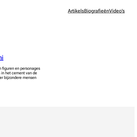
Artikels
Biografieën
Video’s
ni
n figuren en personages
n in het cement van de
over bijzondere mensen