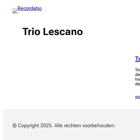
Spring
naar
de
inhoud
Trio Lescano
T
Tr
di
hi
di
re
© Copyright 2025. Alle rechten voorbehouden.