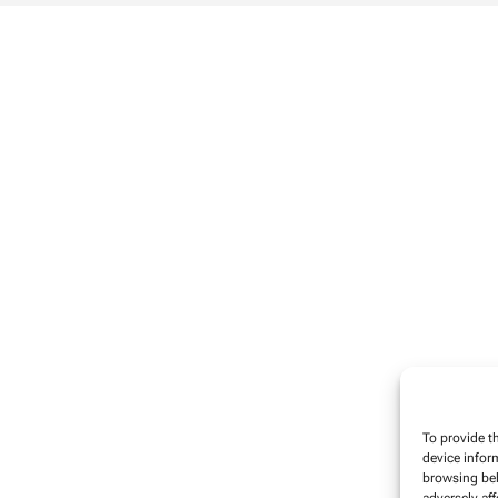
To provide t
device infor
browsing beh