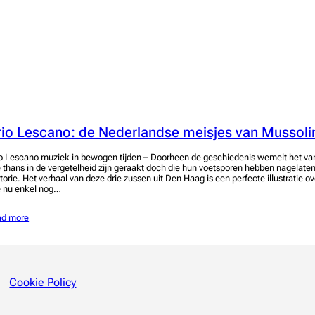
rio Lescano: de Nederlandse meisjes van Mussoli
io Lescano muziek in bewogen tijden – Doorheen de geschiedenis wemelt het va
e thans in de vergetelheid zijn geraakt doch die hun voetsporen hebben nagelate
storie. Het verhaal van deze drie zussen uit Den Haag is een perfecte illustratie 
e nu enkel nog…
ad more
Cookie Policy