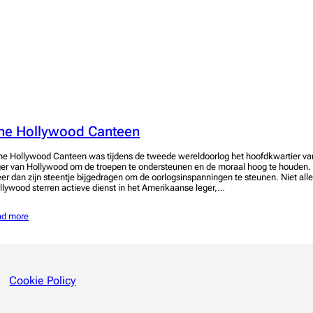
he Hollywood Canteen
e Hollywood Canteen was tijdens de tweede wereldoorlog het hoofdkwartier van 
ger van Hollywood om de troepen te ondersteunen en de moraal hoog te houden. D
er dan zijn steentje bijgedragen om de oorlogsinspanningen te steunen. Niet al
llywood sterren actieve dienst in het Amerikaanse leger,…
ad more
Cookie Policy