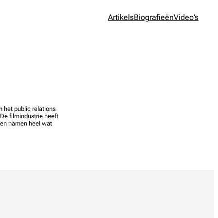
Artikels
Biografieën
Video’s
het public relations
e filmindustrie heeft
leen namen heel wat