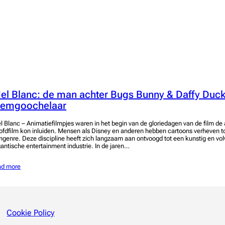
el Blanc: de man achter Bugs Bunny & Daffy Duck
temgoochelaar
l Blanc – Animatiefilmpjes waren in het begin van de gloriedagen van de film de 
ofdfilm kon inluiden. Mensen als Disney en anderen hebben cartoons verheven t
lmgenre. Deze discipline heeft zich langzaam aan ontvoogd tot een kunstig en vo
gantische entertainment industrie. In de jaren…
ad more
Cookie Policy