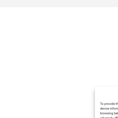
To provide t
device infor
browsing beh