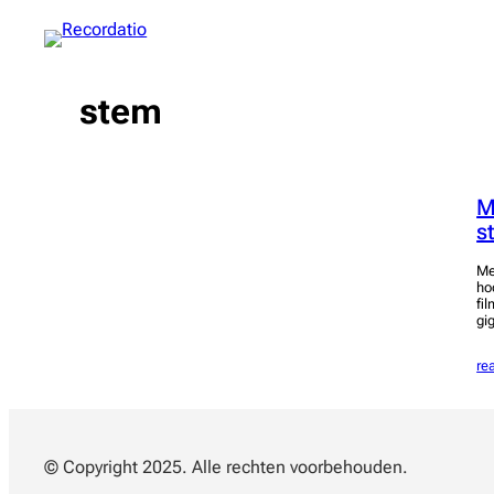
Spring
naar
de
inhoud
stem
M
s
Me
ho
fi
gi
re
© Copyright 2025. Alle rechten voorbehouden.