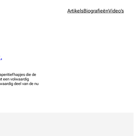
Artikels
Biografieën
Video’s
,
aperitiefhapjes die de
ot een volwaardig
lwaardig deel van de nu