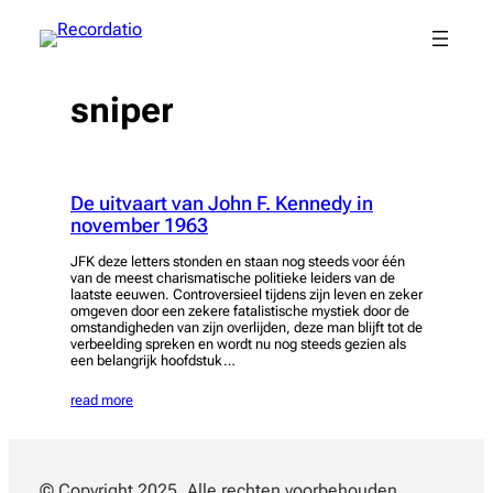
Spring
naar
de
inhoud
sniper
De uitvaart van John F. Kennedy in
november 1963
JFK deze letters stonden en staan nog steeds voor één
van de meest charismatische politieke leiders van de
laatste eeuwen. Controversieel tijdens zijn leven en zeker
omgeven door een zekere fatalistische mystiek door de
omstandigheden van zijn overlijden, deze man blijft tot de
verbeelding spreken en wordt nu nog steeds gezien als
een belangrijk hoofdstuk…
read more
© Copyright 2025. Alle rechten voorbehouden.