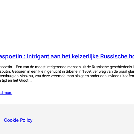
aspoetin : intrigant aan het keizerlijke Russische h
spoetin – Een van de meest intrigerende mensen uit de Russische geschiedenis i
sputin. Geboren in een klein gehucht in Siberië in 1869, ver weg van de praal gl
tersburg en Moskou, zou deze vreemde man als geen ander een invloed uitoefe
jn tijd en het Groot…
ad more
Cookie Policy