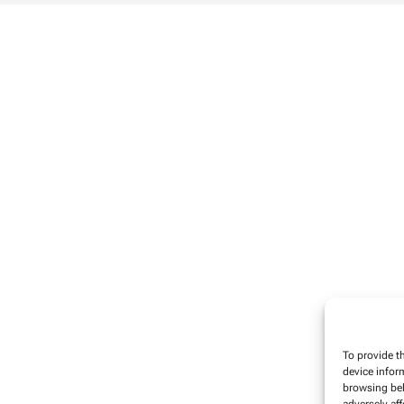
To provide t
device infor
browsing beh