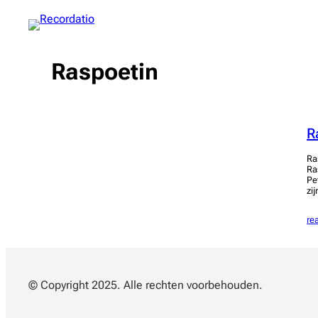
Spring
naar
de
inhoud
Raspoetin
R
Ra
Ra
Pe
zi
re
© Copyright 2025. Alle rechten voorbehouden.