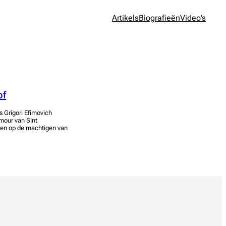
Artikels
Biografieën
Video’s
of
s Grigori Efimovich
amour van Sint
nen op de machtigen van