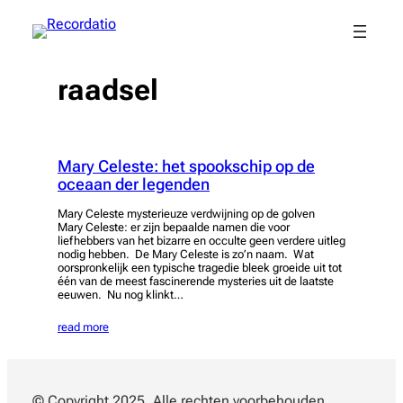
Spring
naar
de
inhoud
raadsel
Mary Celeste: het spookschip op de
oceaan der legenden
Mary Celeste mysterieuze verdwijning op de golven
Mary Celeste: er zijn bepaalde namen die voor
liefhebbers van het bizarre en occulte geen verdere uitleg
nodig hebben. De Mary Celeste is zo’n naam. Wat
oorspronkelijk een typische tragedie bleek groeide uit tot
één van de meest fascinerende mysteries uit de laatste
eeuwen. Nu nog klinkt…
read more
© Copyright 2025. Alle rechten voorbehouden.