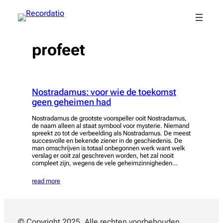
Spring
naar
de
inhoud
profeet
Nostradamus: voor wie de toekomst
geen geheimen had
Nostradamus de grootste voorspeller ooit Nostradamus,
de naam alleen al staat symbool voor mysterie. Niemand
spreekt zo tot de verbeelding als Nostradamus. De meest
succesvolle en bekende ziener in de geschiedenis. De
man omschrijven is totaal onbegonnen werk want welk
verslag er ooit zal geschreven worden, het zal nooit
compleet zijn, wegens de vele geheimzinnigheden…
read more
© Copyright 2025. Alle rechten voorbehouden.