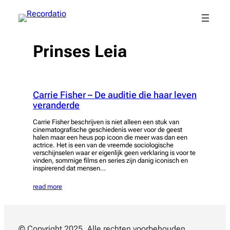
Spring
naar
de
inhoud
Prinses Leia
Carrie Fisher – De auditie die haar leven
veranderde
Carrie Fisher beschrijven is niet alleen een stuk van
cinematografische geschiedenis weer voor de geest
halen maar een heus pop icoon die meer was dan een
actrice. Het is een van de vreemde sociologische
verschijnselen waar er eigenlijk geen verklaring is voor te
vinden, sommige films en series zijn danig iconisch en
inspirerend dat mensen…
read more
© Copyright 2025. Alle rechten voorbehouden.