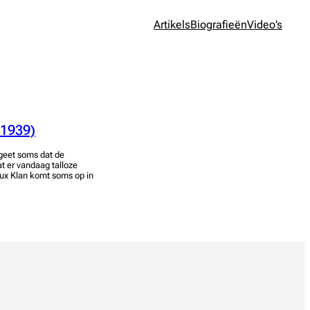
Artikels
Biografieën
Video’s
-1939)
rgeet soms dat de
t er vandaag talloze
lux Klan komt soms op in