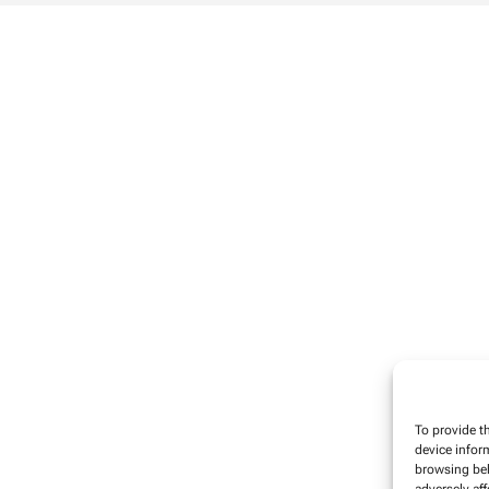
To provide t
device infor
browsing beh