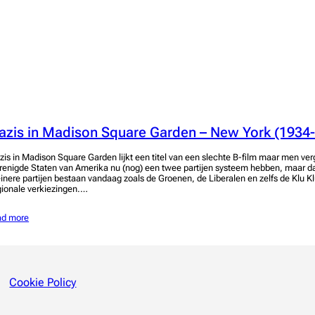
azis in Madison Square Garden – New York (1934
zis in Madison Square Garden lijkt een titel van een slechte B-film maar men ve
renigde Staten van Amerika nu (nog) een twee partijen systeem hebben, maar da
einere partijen bestaan vandaag zoals de Groenen, de Liberalen en zelfs de Klu K
gionale verkiezingen.…
ad more
Cookie Policy