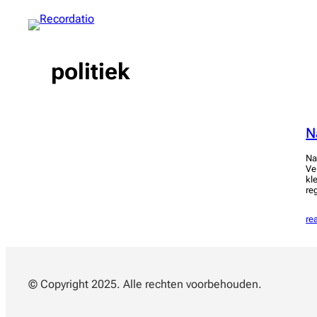
Spring
naar
de
inhoud
politiek
N
Na
Ve
kl
re
re
© Copyright 2025. Alle rechten voorbehouden.