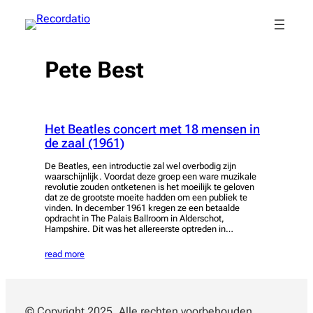
Spring
naar
de
inhoud
Pete Best
Het Beatles concert met 18 mensen in
de zaal (1961)
De Beatles, een introductie zal wel overbodig zijn
waarschijnlijk. Voordat deze groep een ware muzikale
revolutie zouden ontketenen is het moeilijk te geloven
dat ze de grootste moeite hadden om een publiek te
vinden. In december 1961 kregen ze een betaalde
opdracht in The Palais Ballroom in Alderschot,
Hampshire. Dit was het allereerste optreden in…
read more
© Copyright 2025. Alle rechten voorbehouden.