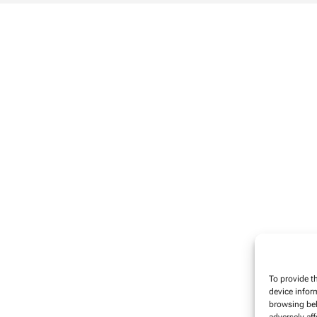
To provide t
device infor
browsing beh