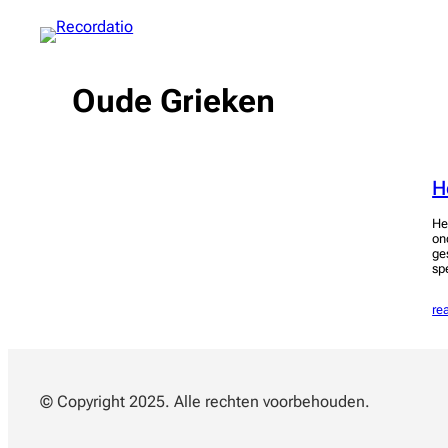
Spring
naar
de
inhoud
Oude Grieken
H
He
on
ge
sp
re
© Copyright 2025. Alle rechten voorbehouden.