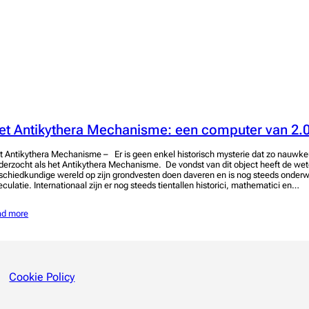
et Antikythera Mechanisme: een computer van 2.0
t Antikythera Mechanisme – Er is geen enkel historisch mysterie dat zo nauwke
derzocht als het Antikythera Mechanisme. De vondst van dit object heeft de we
schiedkundige wereld op zijn grondvesten doen daveren en is nog steeds onder
eculatie. Internationaal zijn er nog steeds tientallen historici, mathematici en…
ad more
Cookie Policy