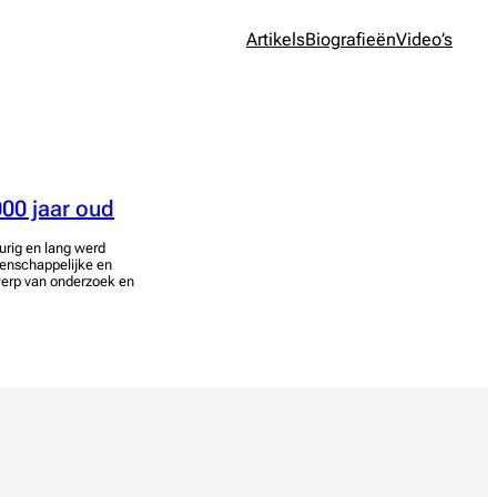
Artikels
Biografieën
Video’s
00 jaar oud
urig en lang werd
tenschappelijke en
werp van onderzoek en