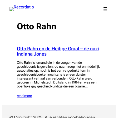
Spring
naar
de
inhoud
Otto Rahn
Otto Rahn en de Heilige Graal – de nazi
Indiana Jones
Otto Rahn is iemand die in de voegen van de
geschiedenis is gevallen, de naam roep niet onmiddellijk
associaties op, noch is het een vetgedrukt item in
geschiedenisboeken nochtans is er een duister
interessant verhaal aan verbonden. Otto Rahn werd
geboren in Michelstadt, Duitsland in 1904 en was een
openlijke gay geschiedkundige die een bizarre…
read more
© Copyright 2025. Alle rechten voorbehouden.