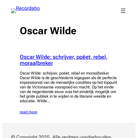
Spring
naar
de
inhoud
Oscar Wilde
Oscar Wilde: schrijver, poëet, rebel,
moraalbreker
Oscar Wilde: schrijver, poëet, rebel en moraalbreker
Oscar Wilde is de geschiedenis ingegaan als de perfecte
impressionist van de menselijke condities op het toppunt
van de Victoriaanse voorspoed en macht. Op het einde
van de negentiende eeuw was het eindelijk mogelijk om
het grote publiek in te wijden in de literaire weelde en
educatie. Wilde…
read more
© Copyright 2025. Alle rechten voorbehouden.