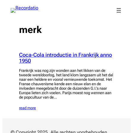
Spring
naar
de
inhoud
merk
Coca-Cola introductie in Frankrijk anno
1950
Frankrijk was nog zijn wonden aan het likken van de
tweede wereldoorlog, het land klom langzaam uit het dal
naar een heldere en vooral vernieuwende toekomst. Het
Franse chauvenisme kende een nieuw elan en de
invloeden meegebracht door de duizenden G.I.’s naar
Europa lieten zich voelen. Parijs moest nog wennen aan
de popcultuur van de…
read more
© Copyright 2025. Alle rechten voorbehouden.