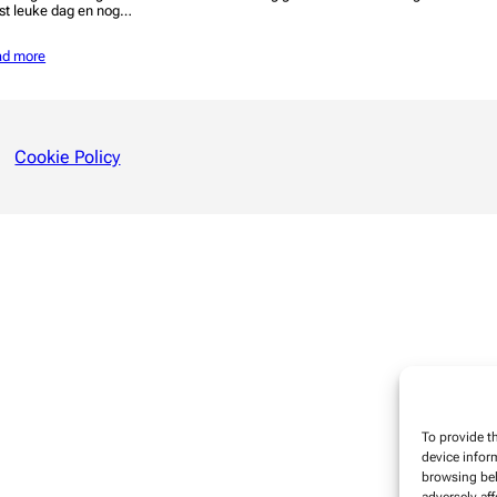
st leuke dag en nog…
ad more
Cookie Policy
To provide t
device infor
browsing beh