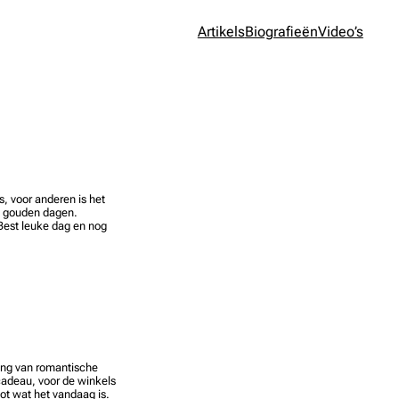
Artikels
Biografieën
Video’s
s, voor anderen is het
et gouden dagen.
Best leuke dag en nog
ling van romantische
cadeau, voor de winkels
ot wat het vandaag is.