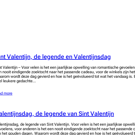
int Valentijn, de legende en Valentijnsdag
nt Valentijn – Voor velen is het een jaarlijkse opwelling van romantische gevoelen
n nooit eindigende zoektocht naar het passende cadeau, voor de winkels zijn h
arom wordt deze dag gevierd en hoe is het geëvolueerd tot wat het vandaag is. 
el leukere gedachte…
ad more
alentijnsdag, de legende van Sint Valentijn
lentijnsdag, de legende van Sint Valentijn. Voor velen is het een jaarlijkse opwel
voelens, voor anderen is het een nooit eindigende zoektocht naar het passende 
jn het gouden dagen. Waarom wordt deze dag gevierd en hoe is het geëvolueerd t