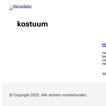
Spring
naar
de
inhoud
kostuum
H
Ha
be
va
bi
re
© Copyright 2025. Alle rechten voorbehouden.