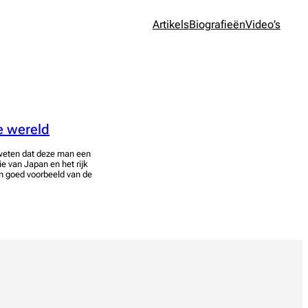
Artikels
Biografieën
Video’s
e wereld
n weten dat deze man een
e van Japan en het rijk
en goed voorbeeld van de