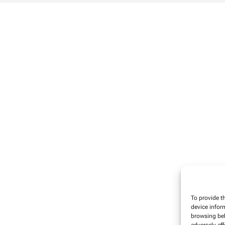
To provide t
device infor
browsing beh