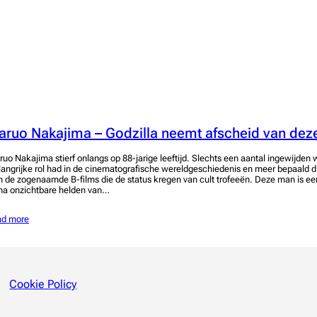
aruo Nakajima – Godzilla neemt afscheid van dez
ruo Nakajima stierf onlangs op 88-jarige leeftijd. Slechts een aantal ingewijde
langrijke rol had in de cinematografische wereldgeschiedenis en meer bepaald di
n de zogenaamde B-films die de status kregen van cult trofeeën. Deze man is e
jna onzichtbare helden van…
ad more
Cookie Policy