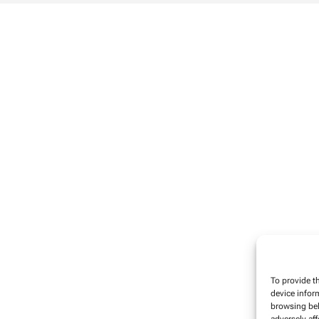
To provide t
device infor
browsing beh