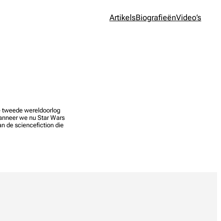
Artikels
Biografieën
Video’s
de tweede wereldoorlog
anneer we nu Star Wars
n de sciencefiction die