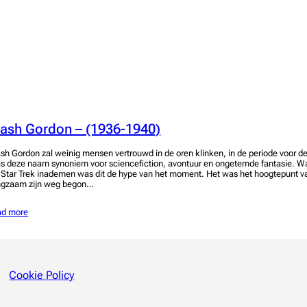
lash Gordon – (1936-1940)
ash Gordon zal weinig mensen vertrouwd in de oren klinken, in de periode voor 
s deze naam synoniem voor sciencefiction, avontuur en ongetemde fantasie. W
 Star Trek inademen was dit de hype van het moment. Het was het hoogtepunt va
ngzaam zijn weg begon…
ad more
Cookie Policy