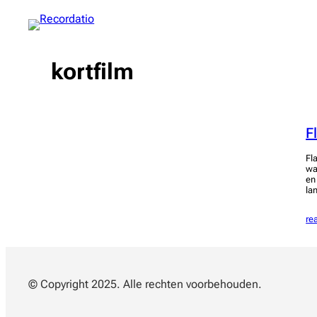
Spring
naar
de
inhoud
kortfilm
F
Fl
wa
en
la
re
© Copyright 2025. Alle rechten voorbehouden.