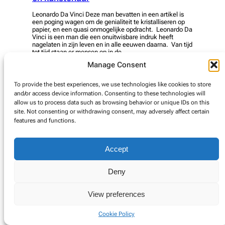
Leonardo Da Vinci Deze man bevatten in een artikel is
een poging wagen om de genialiteit te kristalliseren op
papier, en een quasi onmogelijke opdracht. Leonardo Da
Vinci is een man die een onuitwisbare indruk heeft
nagelaten in zijn leven en in alle eeuwen daarna. Van tijd
tot tijd staan er mensen op in de…
Manage Consent
read more
To provide the best experiences, we use technologies like cookies to store
and/or access device information. Consenting to these technologies will
allow us to process data such as browsing behavior or unique IDs on this
© Copyright 2025. Alle rechten voorbehouden.
site. Not consenting or withdrawing consent, may adversely affect certain
features and functions.
Cookie Policy
Accept
Deny
View preferences
Cookie Policy