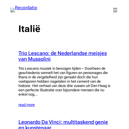
Spring
naar
de
inhoud
Italië
Trio Lescano: de Nederlandse meisjes
van Mussolini
Trio Lescano muziek in bewogen tijden – Doorheen de
geschiedenis wemelt het van figuren en personages die
thans in de vergetelheid zijn geraakt doch die hun
voetsporen hebben nagelaten in het cement van de
historie. Het verhaal van deze drie zussen uit Den Haag is
een perfecte illustratie over bijzondere mensen die nu
enkel nog…
read more
Leonardo Da Vinci: multitaskend genie
en kunstenaar