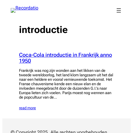
Spring
naar
de
inhoud
introductie
Coca-Cola introductie in Frankrijk anno
1950
Frankrijk was nog zijn wonden aan het likken van de
tweede wereldoorlog, het land klom langzaam uit het dal
naar een heldere en vooral vernieuwende toekomst. Het
Franse chauvenisme kende een nieuw elan en de
invloeden meegebracht door de duizenden G.I.’s naar
Europa lieten zich voelen. Parijs moest nog wennen aan
de popcultuur van de…
read more
© Copyright 2025. Alle rechten voorbehouden.