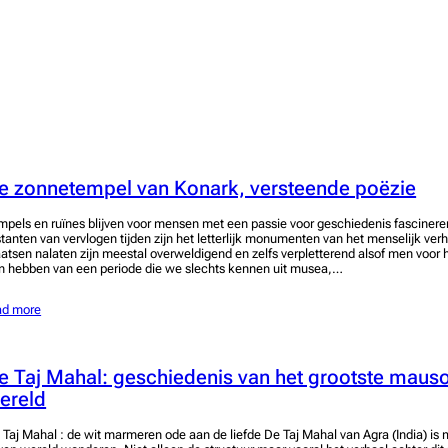
e zonnetempel van Konark, versteende poëzie
mpels en ruïnes blijven voor mensen met een passie voor geschiedenis fascine
stanten van vervlogen tijden zijn het letterlijk monumenten van het menselijk ver
aatsen nalaten zijn meestal overweldigend en zelfs verpletterend alsof men voor 
n hebben van een periode die we slechts kennen uit musea,…
ad more
e Taj Mahal: geschiedenis van het grootste maus
ereld
 Taj Mahal : de wit marmeren ode aan de liefde De Taj Mahal van Agra (India) is