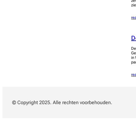
ze
zi
re
D
De
Ge
in
pa
re
© Copyright 2025. Alle rechten voorbehouden.