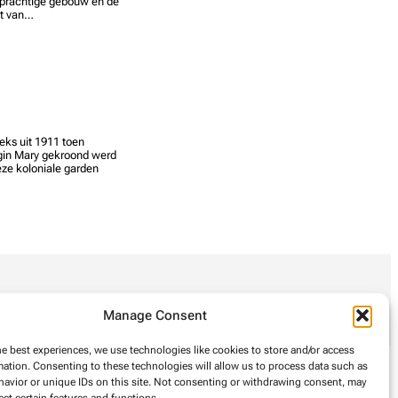
t prachtige gebouw en de
ht van…
eeks uit 1911 toen
ngin Mary gekroond werd
eze koloniale garden
Manage Consent
he best experiences, we use technologies like cookies to store and/or access
mation. Consenting to these technologies will allow us to process data such as
avior or unique IDs on this site. Not consenting or withdrawing consent, may