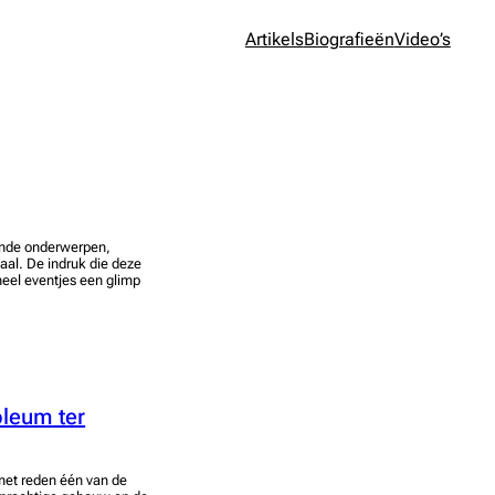
Artikels
Biografieën
Video’s
rende onderwerpen,
haal. De indruk die deze
heel eventjes een glimp
oleum ter
 met reden één van de