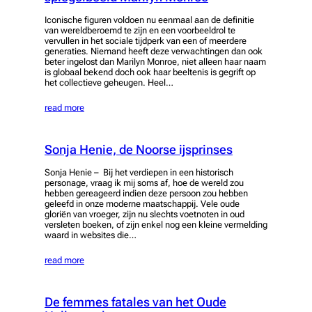
Iconische figuren voldoen nu eenmaal aan de definitie
van wereldberoemd te zijn en een voorbeeldrol te
vervullen in het sociale tijdperk van een of meerdere
generaties. Niemand heeft deze verwachtingen dan ook
beter ingelost dan Marilyn Monroe, niet alleen haar naam
is globaal bekend doch ook haar beeltenis is gegrift op
het collectieve geheugen. Heel…
read more
Sonja Henie, de Noorse ijsprinses
Sonja Henie – Bij het verdiepen in een historisch
personage, vraag ik mij soms af, hoe de wereld zou
hebben gereageerd indien deze persoon zou hebben
geleefd in onze moderne maatschappij. Vele oude
gloriën van vroeger, zijn nu slechts voetnoten in oud
versleten boeken, of zijn enkel nog een kleine vermelding
waard in websites die…
read more
De femmes fatales van het Oude