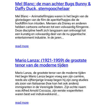
Mel Blanc: de man achter Bugs Bunny &
Daffy Duck, stemgoochelaar
Mel Blanc – Animatiefilmpjes waren in het begin van de
gloriedagen van de film de aperitiefhapjes die de
hoofdfilm kon inluiden. Mensen als Disney en anderen
hebben cartoons verheven tot een volwaardig filmgenre.
Deze discipline heeft zich langzaam aan ontvoogd tot
een kunstig en volwaardig deel van de nu gigantische
entertainment industrie. In de jaren…
read more
Mario Lanza: (1921-1959) de grootste
tenor van de moderne tijden
Mario Lanza, de grootste tenor van de moderne tijden
Het begin Mario Lanza begon vroeg aan zijn carrière,
reeds als vijftienjarige knaap begon hij zijn zang studies
als zoon van Italiaanse (hoe kan het ook anders)
immigranten in de Verenigde Staten. Zijn echte naam
was Alfred Arnold Cocozza, zijn eerste wapenfeiten
waren best wel indrukwekkend…
read more