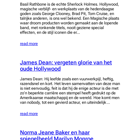
Basil Rathbone is de echte Sherlock Holmes. Hollywood,
magische verblijf- en werkplaats van de hedendaagse
goden zoals George Clooney, Brad Pit, Tom Cruise, en
talrijke anderen, is ons wel bekend. Een Magische plaats
waar droom producten worden gemaakt aan de lopende
band, met ronkende titels, nooit geziene special
effecten, en de stijl iconen die er…
read more
James Dean: vergeten glorie van het
oude Hollywood
James Dean: Hij leefde zoals een vuurwerkpijl, heftig,
razendsnel en kort. Het leven samenvatten van deze man
is niet eenvoudig, feit is dat hij de enige acteur is die met
zo’n beperkte carrière een stempel heeft gedrukt op de
Amerikaanse maatschappij en de wereld. Hoe komt men
van nobody, tot een gevierd acteur, en uiteindelijk…
read more
Norma Jeane Baker en haar
spiegelbeeld Marilyn Monroe