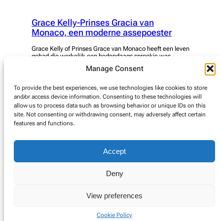
Grace Kelly-Prinses Gracia van
Monaco, een moderne assepoester
Grace Kelly of Prinses Grace van Monaco heeft een leven
gehad die werkelijk een hedendaags sprookje was,
roem, succes, geluk en de onvermijdelijke tragiek van
Manage Consent
een moderne Assepoester Grace Kelly werd geboren in
een warm nest in Philadelphia in 1929; Haar vader Jack
was een Olympische kampioen en de Kelly’s behoorden
To provide the best experiences, we use technologies like cookies to store
tot de upper class…
and/or access device information. Consenting to these technologies will
allow us to process data such as browsing behavior or unique IDs on this
read more
site. Not consenting or withdrawing consent, may adversely affect certain
features and functions.
1
2
→
Accept
Deny
© Copyright 2025. Alle rechten voorbehouden.
View preferences
Cookie Policy
Cookie Policy