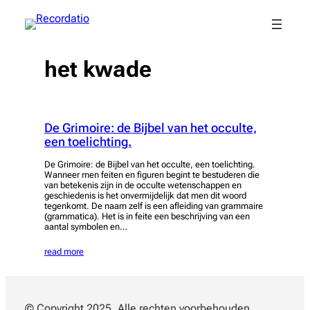
Spring
naar
de
inhoud
het kwade
De Grimoire: de Bijbel van het occulte,
een toelichting.
De Grimoire: de Bijbel van het occulte, een toelichting.
Wanneer men feiten en figuren begint te bestuderen die
van betekenis zijn in de occulte wetenschappen en
geschiedenis is het onvermijdelijk dat men dit woord
tegenkomt. De naam zelf is een afleiding van grammaire
(grammatica). Het is in feite een beschrijving van een
aantal symbolen en…
read more
© Copyright 2025. Alle rechten voorbehouden.