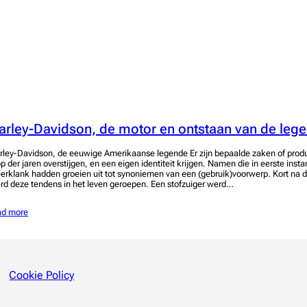
arley-Davidson, de motor en ontstaan van de leg
rley-Davidson, de eeuwige Amerikaanse legende Er zijn bepaalde zaken of produc
op der jaren overstijgen, en een eigen identiteit krijgen. Namen die in eerste ins
erklank hadden groeien uit tot synoniemen van een (gebruik)voorwerp. Kort na 
rd deze tendens in het leven geroepen. Een stofzuiger werd…
ad more
Cookie Policy