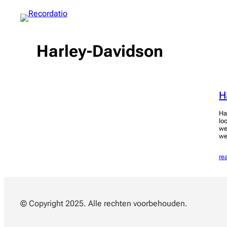
Spring
naar
de
inhoud
Harley-Davidson
H
Ha
lo
we
we
re
© Copyright 2025. Alle rechten voorbehouden.