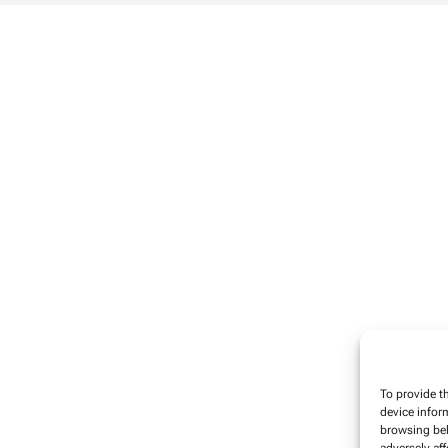
To provide t
device infor
browsing beh