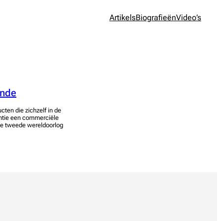
Artikels
Biografieën
Video’s
ende
ten die zichzelf in de
tantie een commerciële
de tweede wereldoorlog