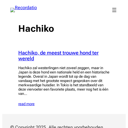
Spring
naar
de
inhoud
Hachiko
Hachiko, de meest trouwe hond ter
wereld
Hachiko zal westerlingen niet zoveel zeggen, maar in
Japan is deze hond een nationale held en een historische
legende. Overal in Japan wordt tot op de dag van
vandaag met het grootste respect gesproken over dit
merkwaardige huisdier. In Tokio is het standbeeld van
deze viervoeter een favoriete plaats, meer nog het is één
van…
read more
© Copyright 2025. Alle rechten voorbehouden.