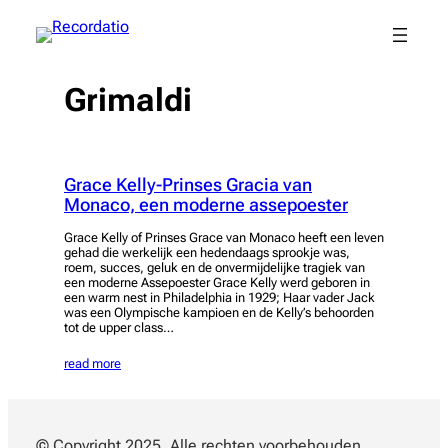
Spring
naar
de
inhoud
Grimaldi
Grace Kelly-Prinses Gracia van
Monaco, een moderne assepoester
Grace Kelly of Prinses Grace van Monaco heeft een leven
gehad die werkelijk een hedendaags sprookje was,
roem, succes, geluk en de onvermijdelijke tragiek van
een moderne Assepoester Grace Kelly werd geboren in
een warm nest in Philadelphia in 1929; Haar vader Jack
was een Olympische kampioen en de Kelly’s behoorden
tot de upper class…
read more
© Copyright 2025. Alle rechten voorbehouden.