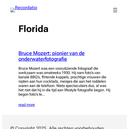
Spring
naar
de
inhoud
Florida
Bruce Mozert: pionier van de
onderwaterfotografie
Bruce Mozert was een vooruitziende fotograaf die
werkzaam was omstreeks 1930. Hij nam foto’s van
banale BBQ’s, flirtende koppels, prachtige vrouwen die
nipten aan hun cocktails, meisjes die aan het roddelen
waren aan de telefoon. Niets spectaculairs dus, al was
het niet dat hij in die tijd aan lifestyle fotografie begon. Hij
begon foto’s te…
read more
© Copyright 2025. Alle rechten voorbehouden.