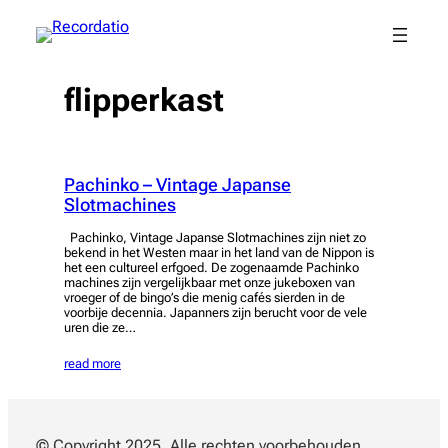
Spring
naar
de
inhoud
flipperkast
Pachinko – Vintage Japanse
Slotmachines
Pachinko, Vintage Japanse Slotmachines zijn niet zo
bekend in het Westen maar in het land van de Nippon is
het een cultureel erfgoed. De zogenaamde Pachinko
machines zijn vergelijkbaar met onze jukeboxen van
vroeger of de bingo’s die menig cafés sierden in de
voorbije decennia. Japanners zijn berucht voor de vele
uren die ze…
read more
© Copyright 2025. Alle rechten voorbehouden.