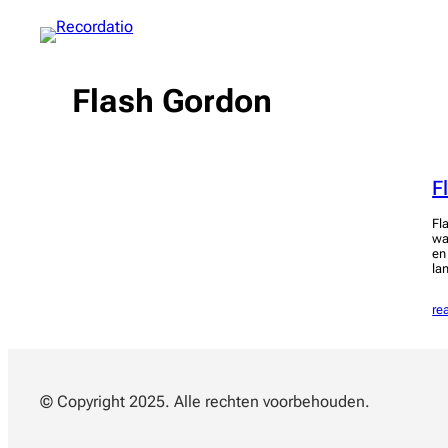
Spring
naar
de
inhoud
Flash Gordon
F
Fl
wa
en
la
re
© Copyright 2025. Alle rechten voorbehouden.