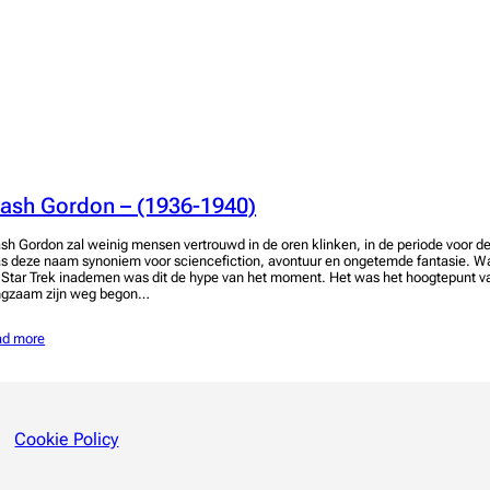
lash Gordon – (1936-1940)
ash Gordon zal weinig mensen vertrouwd in de oren klinken, in de periode voor 
s deze naam synoniem voor sciencefiction, avontuur en ongetemde fantasie. W
 Star Trek inademen was dit de hype van het moment. Het was het hoogtepunt va
ngzaam zijn weg begon…
ad more
Cookie Policy