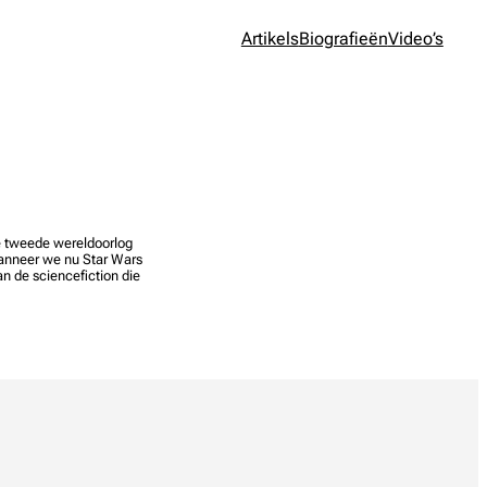
Artikels
Biografieën
Video’s
de tweede wereldoorlog
anneer we nu Star Wars
n de sciencefiction die