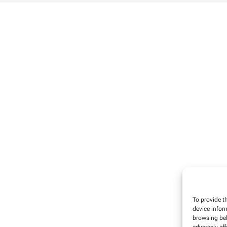
To provide t
device infor
browsing beh