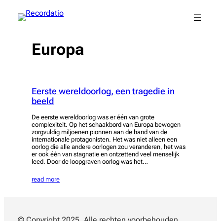
Spring
naar
de
inhoud
Europa
Eerste wereldoorlog, een tragedie in
beeld
De eerste wereldoorlog was er één van grote
complexiteit. Op het schaakbord van Europa bewogen
zorgvuldig miljoenen pionnen aan de hand van de
internationale protagonisten. Het was niet alleen een
oorlog die alle andere oorlogen zou veranderen, het was
er ook één van stagnatie en ontzettend veel menselijk
leed. Door de loopgraven oorlog was het…
read more
© Copyright 2025. Alle rechten voorbehouden.